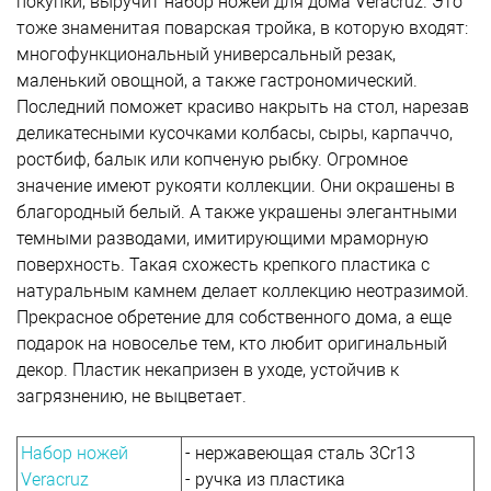
покупки, выручит набор ножей для дома Veracruz. Это
тоже знаменитая поварская тройка, в которую входят:
многофункциональный универсальный резак,
маленький овощной, а также гастрономический.
Последний поможет красиво накрыть на стол, нарезав
деликатесными кусочками колбасы, сыры, карпаччо,
ростбиф, балык или копченую рыбку. Огромное
значение имеют рукояти коллекции. Они окрашены в
благородный белый. А также украшены элегантными
темными разводами, имитирующими мраморную
поверхность. Такая схожесть крепкого пластика с
натуральным камнем делает коллекцию неотразимой.
Прекрасное обретение для собственного дома, а еще
подарок на новоселье тем, кто любит оригинальный
декор. Пластик некапризен в уходе, устойчив к
загрязнению, не выцветает.
Набор ножей
- нержавеющая сталь 3Cr13
Veracruz
- ручка из пластика