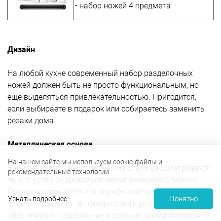
- набор ножей 4 предмета
Дизайн
На любой кухне современный набор разделочных
ножей должен быть не просто функциональным, но
еще выделяться привлекательностью. Пригодится,
если выбираете в подарок или собираетесь заменить
резаки дома.
Металлическая основа
На нашем сайте мы используем cookie-файлы и
Вариант купить набор ножей из стали рассматривают
рекомендательные технологии.
те, кто успел очароваться металлическим блеском.
Продолжительность его службы составляет не менее
Понятно
Узнать подробнее
семи – десяти лет. Антикоррозионную стойкость
обеспечивает содержание в составе хрома и никеля. В