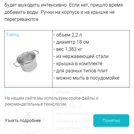
будет выходить интенсивно. Если нет, пришло время
добавить воды. Ручки на корпусе и на крышке не
перегреваются.
Tierno
- объем 2,2 л
- диаметр 18 см
- вес 1,383 кг
- из нержавеющей стали
- крышка в комплекте
- для разных типов плит
- можно мыть в посудомойке
Elegance
- объем 2,2 л
На нашем сайте мы используем cookie-файлы и
- диаметр 18 см
рекомендательные технологии.
- вес 1,390 кг
- из нержавеющей стали
- крышка в комплекте
Понятно
Узнать подробнее
- для разных типов плит