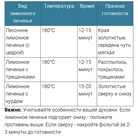
Вид
Температура
Время
Признак
лимонного
готовности
печенья
Песочное
180°C
12-15
Края
лимонное
минут
золотистые,
печенье (с
середина чуть
цедрой)
мягкая
Лимонное
180°C
12-15
Расплылось,
печенье с
минут
покрылось
трещинками
трещинами
Лимонное
180°C
15-20
Золотистые
печенье с
минут
сверху и снизу
курдом
Важно:
Учитывайте особенности вашей духовки. Если
лимонное печенье подгорает снизу - положите
противень выше. Если сверху - накройте фольгой за 2-
3 минуты до готовности.