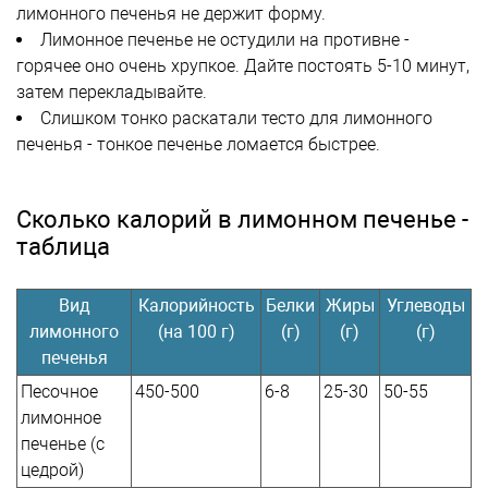
лимонного печенья не держит форму.
Лимонное печенье не остудили на противне -
горячее оно очень хрупкое. Дайте постоять 5-10 минут,
затем перекладывайте.
Слишком тонко раскатали тесто для лимонного
печенья - тонкое печенье ломается быстрее.
Сколько калорий в лимонном печенье -
таблица
Вид
Калорийность
Белки
Жиры
Углеводы
лимонного
(на 100 г)
(г)
(г)
(г)
печенья
Песочное
450-500
6-8
25-30
50-55
лимонное
печенье (с
цедрой)