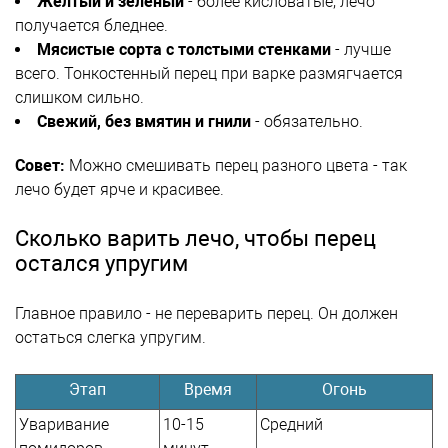
Жёлтый и зелёный
- более кисловатые, лечо
получается бледнее.
Мясистые сорта с толстыми стенками
- лучше
всего. Тонкостенный перец при варке размягчается
слишком сильно.
Свежий, без вмятин и гнили
- обязательно.
Совет:
Можно смешивать перец разного цвета - так
лечо будет ярче и красивее.
Сколько варить лечо, чтобы перец
остался упругим
Главное правило - не переварить перец. Он должен
остаться слегка упругим.
Этап
Время
Огонь
Уваривание
10-15
Средний