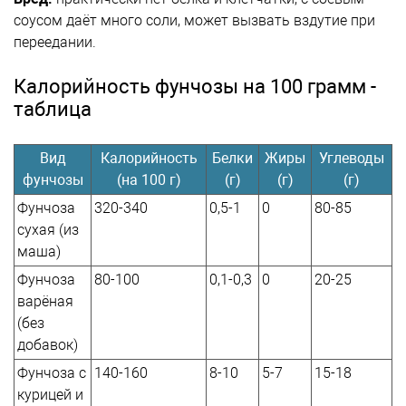
соусом даёт много соли, может вызвать вздутие при
переедании.
Калорийность фунчозы на 100 грамм -
таблица
Вид
Калорийность
Белки
Жиры
Углеводы
фунчозы
(на 100 г)
(г)
(г)
(г)
Фунчоза
320-340
0,5-1
0
80-85
сухая (из
маша)
Фунчоза
80-100
0,1-0,3
0
20-25
варёная
(без
добавок)
Фунчоза с
140-160
8-10
5-7
15-18
курицей и