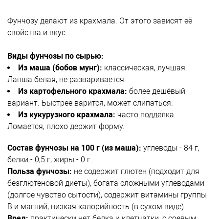
Фунчозу делают из крахмала. От этого зависят её
свойства и вкус.
Виды фунчозы по сырью:
Из маша (бобов мунг):
классическая, лучшая.
Лапша белая, не разваривается.
Из картофельного крахмала:
более дешёвый
вариант. Быстрее варится, может слипаться.
Из кукурузного крахмала:
часто подделка.
Ломается, плохо держит форму.
Состав фунчозы на 100 г (из маша):
углеводы - 84 г,
белки - 0,5 г, жиры - 0 г.
Польза фунчозы:
не содержит глютен (подходит для
безглютеновой диеты), богата сложными углеводами
(долгое чувство сытости), содержит витамины группы
B и магний, низкая калорийность (в сухом виде).
Вред:
практически нет белка и клетчатки, с соевым