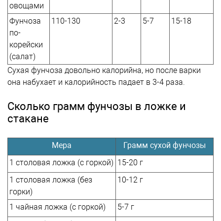
овощами
Фунчоза
110-130
2-3
5-7
15-18
по-
корейски
(салат)
Сухая фунчоза довольно калорийна, но после варки
она набухает и калорийность падает в 3-4 раза.
Сколько грамм фунчозы в ложке и
стакане
Мера
Грамм сухой фунчозы
1 столовая ложка (с горкой)
15-20 г
1 столовая ложка (без
10-12 г
горки)
1 чайная ложка (с горкой)
5-7 г