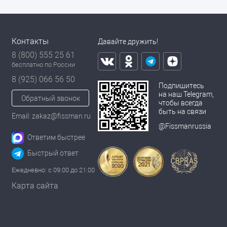
Контакты
Давайте дружить!
8 (800) 555 25 61
бесплатно по России
8 (925) 066 56 50
Подпишитесь
на наш Telegram,
Обратный звонок
чтобы всегда
быть на связи
Email: zakaz@fissman.ru
@Fissmanrussia
Ответим быстрее
Быстрый ответ
Ежедневно: с 09:00 до 21:00
Карта сайта