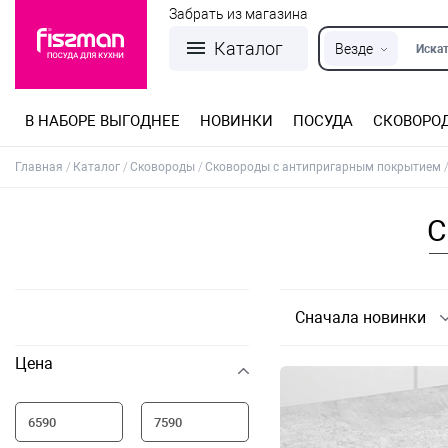
Забрать из магазина
Каталог
Везде
Искат
В НАБОРЕ ВЫГОДНЕЕ
НОВИНКИ
ПОСУДА
СКОВОРО
Кастрюли из нержавеющей стали
Разъемные формы для выпечки
Детская посуда для приготовления
Посуда из нержавеющей стали
Сковороды со съемной ручкой
Терки, шинковки, яйцерезки, чопперы
Формы для льда и шоколада
Детская посуда для приема пищи
Главная
Каталог
Сковороды
Сковороды с антипригарным покрытием
С
Сначала новинки
Цена