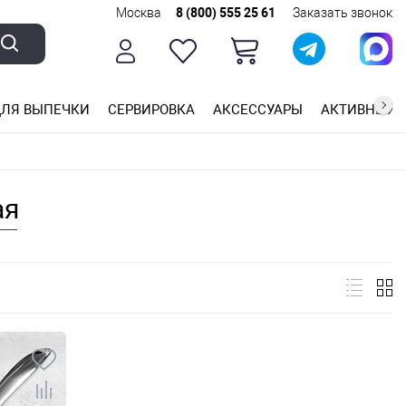
Москва
8 (800) 555 25 61
Заказать звонок
ЛЯ ВЫПЕЧКИ
СЕРВИРОВКА
АКСЕССУАРЫ
АКТИВНЫЙ 
ющей стали
ригарным покрытием
ные планки
ая