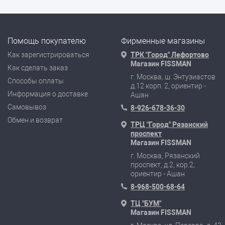
Помощь покупателю
Фирменные магазины
Как зарегистрироваться
ТРК "Город" Лефортово
Магазин FISSMAN
Как сделать заказ
г. Москва, ш. Энтузиастов
Способы оплаты
д.12 корп. 2, ориентир -
Информация о доставке
Ашан
Самовывоз
8-926-678-36-30
Обмен и возврат
ТРЦ "Город" Рязанский
проспект
Магазин FISSMAN
г. Москва, Рязанский
проспект, д.2, кор.2,
ориентир - Ашан
8-968-500-68-64
ТЦ "БУМ"
Магазин FISSMAN