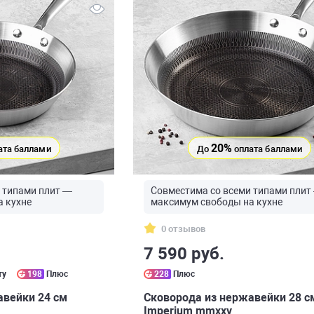
20%
ата баллами
До
оплата баллами
 типами плит —
Совместима со всеми типами плит
 кухне
максимум свободы на кухне
0 отзывов
7 590 руб.
ту
198
Плюс
228
Плюс
авейки 24 см
Сковорода из нержавейки 28 с
Imperium mmxxv