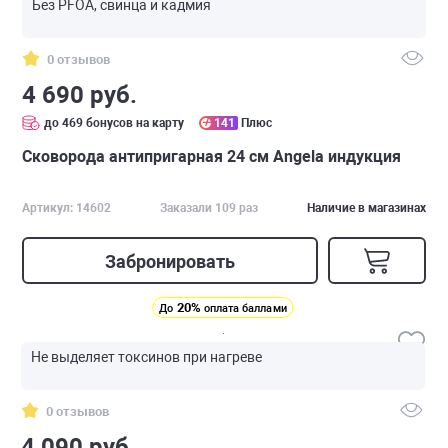
Без PFOA, свинца и кадмия
0 отзывов
4 690 руб.
до 469 бонусов на карту
141
Плюс
Сковорода антипригарная 24 см Angela индукция
Артикул: 14602
Заказали 109 раз
Наличие в магазинах
Забронировать
20%
До
оплата баллами
Не выделяет токсинов при нагреве
0 отзывов
4 090 руб.