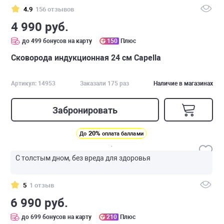
4.9
156 отзывов
4 990 руб.
до 499 бонусов на карту
150
Плюс
Сковорода индукционная 24 см Capella
Артикул: 14953
Заказали 175 раз
Наличие в магазинах
Забронировать
20%
До
оплата баллами
С толстым дном, без вреда для здоровья
5
1 отзыв
6 990 руб.
до 699 бонусов на карту
210
Плюс