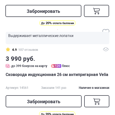
Забронировать
20%
До
оплата баллами
Выдерживает металлические лопатки
4.9
107 отзывов
3 990 руб.
до 399 бонусов на карту
120
Плюс
Сковорода индукционная 26 см антипригарная Velia
Артикул: 14561
Заказали 141 раз
Наличие в магазинах
Забронировать
20%
До
оплата баллами