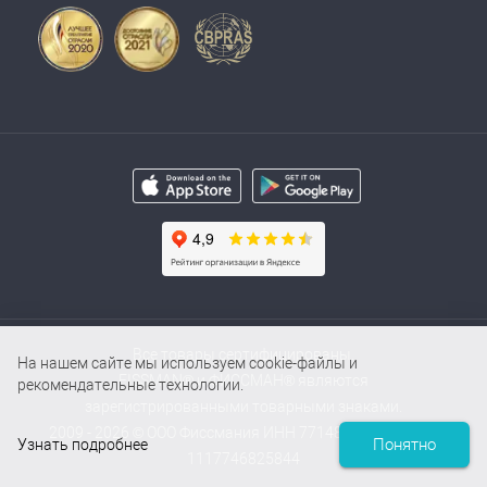
Все товары сертифицированы.
На нашем сайте мы используем cookie-файлы и
FISSMAN® и ФИССМАН® являются
рекомендательные технологии.
зарегистрированными товарными знаками.
2009 - 2026 © ООО Фиссмания ИНН 7714854000 / ОГРН
Понятно
Узнать подробнее
1117746825844