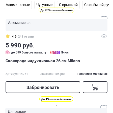
Алюминиевые
Чугунные
С крышкой
Со съёмной ручк
20%
До
оплата баллами
Алюминиевая
4.9
241 отзыв
5 990 руб.
до 599 бонусов на карту
180
Плюс
Сковорода индукционная 26 см Milano
Артикул: 14271
Заказали 105 раз
Наличие в магазинах
Забронировать
1%
До
оплата баллами
Для жарки