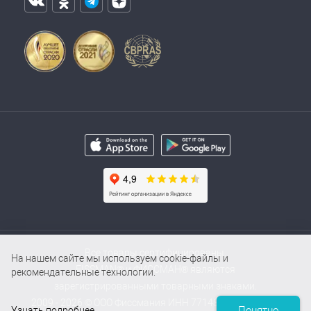
Все товары сертифицированы.
На нашем сайте мы используем cookie-файлы и
FISSMAN® и ФИССМАН® являются
рекомендательные технологии.
зарегистрированными товарными знаками.
2009 - 2026 © ООО Фиссмания ИНН 7714854000 / ОГРН
Понятно
Узнать подробнее