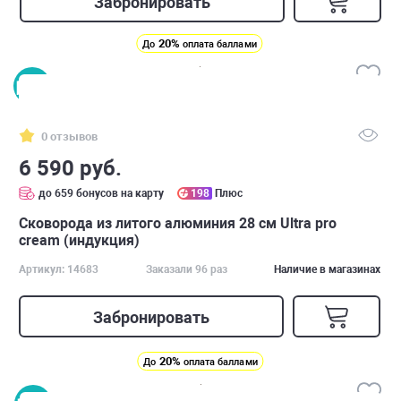
Забронировать
20%
До
оплата баллами
0 отзывов
6 590 руб.
до 659 бонусов на карту
198
Плюс
Сковорода из литого алюминия 28 см Ultra pro
cream (индукция)
Артикул: 14683
Заказали 96 раз
Наличие в магазинах
Забронировать
20%
До
оплата баллами