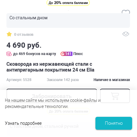
20%
До
оплата баллами
Со стальным дном
0 отзывов
4 690 руб.
до 469 бонусов на карту
141
Плюс
Сковорода из нержавеющей стали с
антипригарным покрытием 24 см Elia
Артикул: 5528
Заказали 142 раза
Наличие в магазинах
Забронировать
На нашем сайте мы используем cookie-файлы и
рекомендательные технологии.
20%
До
оплата баллами
Понятно
Узнать подробнее
С толстым дном, стальной ручкой