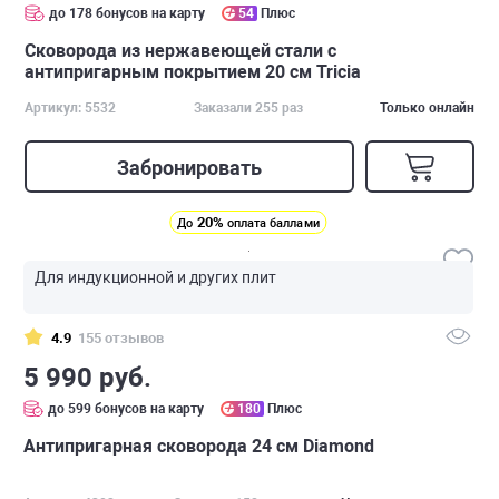
до 178 бонусов на карту
54
Плюс
Сковорода из нержавеющей стали с
антипригарным покрытием 20 см Tricia
Артикул: 5532
Заказали 255 раз
Только онлайн
Забронировать
20%
До
оплата баллами
Для индукционной и других плит
4.9
155 отзывов
5 990 руб.
до 599 бонусов на карту
180
Плюс
Антипригарная сковорода 24 см Diamond