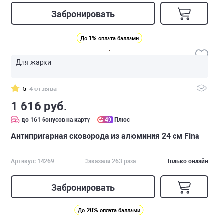
Забронировать
1%
До
оплата баллами
Для жарки
5
4 отзыва
1 616 руб.
до 161 бонусов на карту
49
Плюс
Антипригарная сковорода из алюминия 24 см Fina
Артикул: 14269
Заказали 263 раза
Только онлайн
Забронировать
20%
До
оплата баллами