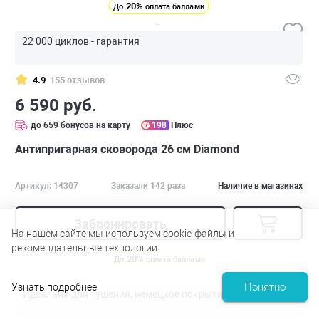
20%
До
оплата баллами
22 000 циклов - гарантия
4.9
155 отзывов
6 590 руб.
до 659 бонусов на карту
198
Плюс
Антипригарная сковорода 26 см Diamond
Артикул: 14307
Заказали 142 раза
Наличие в магазинах
Забронировать
На нашем сайте мы используем cookie-файлы и
рекомендательные технологии.
20%
До
оплата баллами
Понятно
Узнать подробнее
Идеальна для тушения, немецкое покрытие Greblon