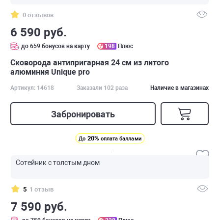
0 отзывов
6 590 руб.
до 659 бонусов на карту
198
Плюс
Сковорода антипригарная 24 см из литого
алюминия Unique pro
Артикул: 14618
Заказали 102 раза
Наличие в магазинах
Забронировать
20%
До
оплата баллами
Сотейник с толстым дном
5
1 отзыв
7 590 руб.