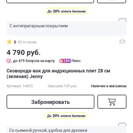
20%
До
оплата баллами
С антипригарным покрытием
5
43 отзыва
4 790 руб.
до 479 бонусов на карту
144
Плюс
Сковорода-вок для индукционных плит 28 см
(зеленая) Jenny
Артикул: 14455
Заказали 130 раз
Наличие в магазинах
Забронировать
20%
До
оплата баллами
Со сьемной ручкой, удобна для духовки