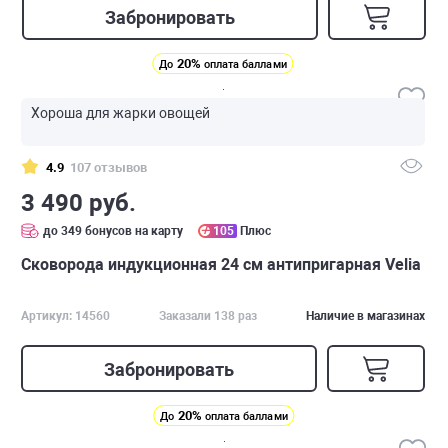
Забронировать
20%
До
оплата баллами
Хороша для жарки овощей
4.9
107 отзывов
3 490 руб.
до 349 бонусов на карту
105
Плюс
Сковорода индукционная 24 см антипригарная Velia
Артикул: 14560
Заказали 138 раз
Наличие в магазинах
Забронировать
20%
До
оплата баллами