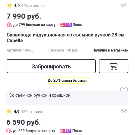
4.9
156 отзывов
7 990 руб.
до 799 бонусов на карту
240
Плюс
Cковорода индукционная со съемной ручкой 28 см
Capella
Артикул: 14966
Заказали 140 раз
Наличие в магазинах
Забронировать
20%
До
оплата баллами
Со съёмной ручкой и крышкой
4.9
156 отзывов
6 590 руб.
до 659 бонусов на карту
198
Плюс