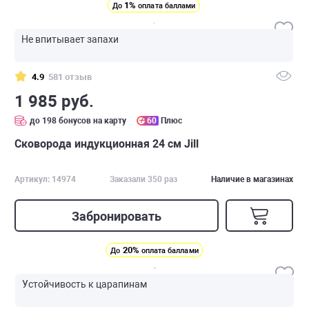
1%
До
оплата баллами
Не впитывает запахи
4.9
581 отзыв
1 985 руб.
до 198 бонусов на карту
60
Плюс
Сковорода индукционная 24 см Jill
Артикул: 14974
Заказали 350 раз
Наличие в магазинах
Забронировать
20%
До
оплата баллами
Устойчивость к царапинам