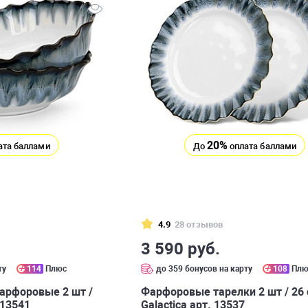
20%
ата баллами
До
оплата баллами
4.9
28 отзывов
3 590 руб.
ту
114
Плюс
до 359 бонусов на карту
108
Плю
арфоровые 2 шт /
Фарфоровые тарелки 2 шт / 26
 13541
Galactica арт. 13537