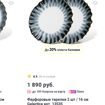
20%
До
оплата баллами
4.9
28 отзывов
1 890 руб.
с
до 189 бонусов на карту
57
Плюс
 см
Фарфоровые тарелки 2 шт / 16 см
Galactica арт. 13535