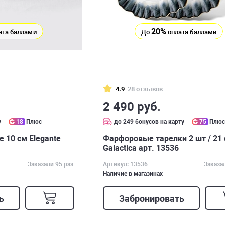
20%
ата баллами
До
оплата баллами
4.9
28 отзывов
2 490 руб.
у
18
Плюс
до 249 бонусов на карту
75
Плю
 10 см Elegante
Фарфоровые тарелки 2 шт / 21
Galactica арт. 13536
Заказали 95 раз
Артикул: 13536
Заказа
Наличие в магазинах
ь
Забронировать