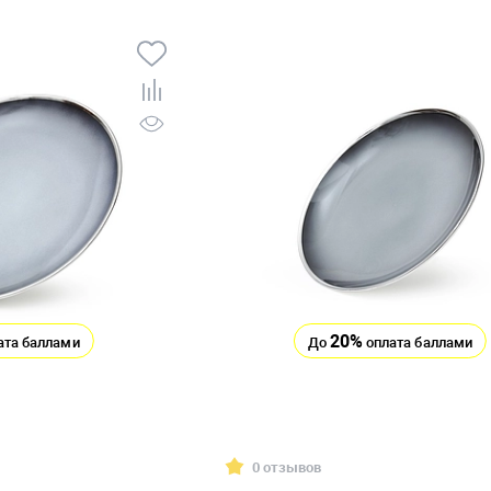
20%
ата баллами
До
оплата баллами
0 отзывов