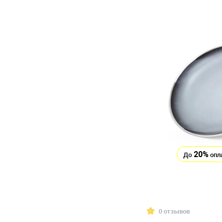
20%
До
опл
0 отзывов