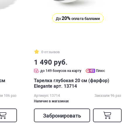
20%
До
оплата баллами
0 отзывов
1 490 руб.
с
до 149 бонусов на карту
45
Плюс
 см
Тарелка глубокая 20 см (фарфор)
Elegante арт. 13714
ли 106 раз
Артикул: 13714
Заказали 96 раз
Наличие в магазинах
Забронировать