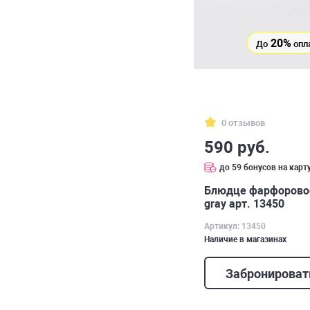
20%
До
опл
0 отзывов
590 руб.
до 59 бонусов на карт
Блюдце фарфоровое
gray арт. 13450
Артикул: 13450
Наличие в магазинах
Забронироват