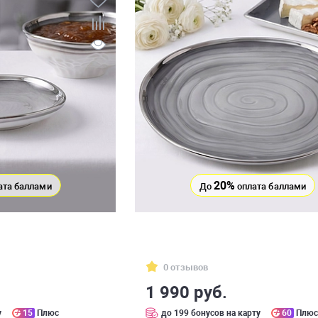
20%
ата баллами
До
оплата баллами
0 отзывов
1 990 руб.
у
15
Плюс
до 199 бонусов на карту
60
Плю