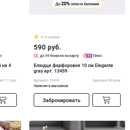
20%
До
оплата баллами
0 отзывов
590 руб.
с
до 59 бонусов на карту
18
Плюс
 на 4
Блюдце фарфоровое 10 см Elegante
gray арт. 13459
ли 111 раз
Артикул: 13459
Заказали 94 раза
Наличие в магазинах
Забронировать