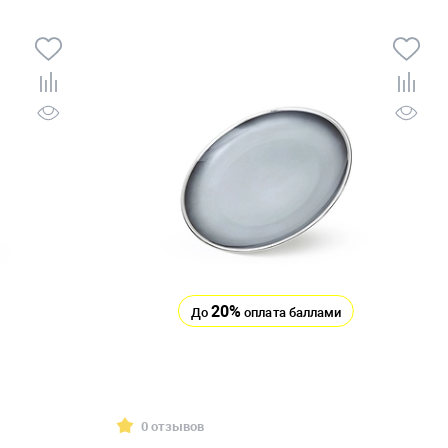
20%
До
оплата баллами
0 отзывов