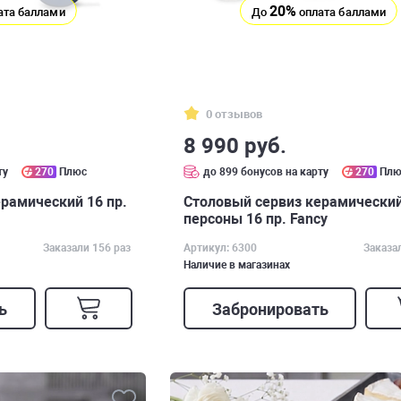
20%
ата баллами
До
оплата баллами
0 отзывов
8 990 руб.
ту
270
Плюс
до 899 бонусов на карту
270
Плю
рамический 16 пр.
Столовый сервиз керамический
персоны 16 пр. Fancy
Заказали 156 раз
Артикул: 6300
Заказа
Наличие в магазинах
ь
Забронировать