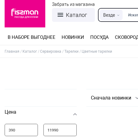
Забрать из магазина
Каталог
Везде
Искат
В НАБОРЕ ВЫГОДНЕЕ
НОВИНКИ
ПОСУДА
СКОВОРО
Кастрюли из нержавеющей стали
Разъемные формы для выпечки
Детская посуда для приготовления
Посуда из нержавеющей стали
Сковороды со съемной ручкой
Терки, шинковки, яйцерезки, чопперы
Формы для льда и шоколада
Детская посуда для приема пищи
Главная
Каталог
Сервировка
Тарелки
Цветные тарелки
Сначала новинки
Цена