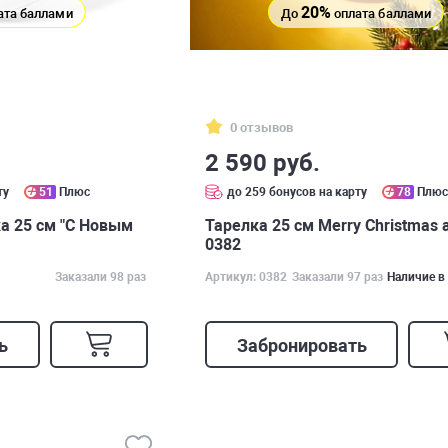
20%
ата баллами
До
оплата баллами
0 отзывов
2 590 руб.
ту
51
Плюс
до 259 бонусов на карту
78
Плю
а 25 см "С Новым
Тарелка 25 см Merry Christmas 
0382
Заказали 98 раз
Артикул: 0382
Заказали 97 раз
Наличие в
ь
Забронировать