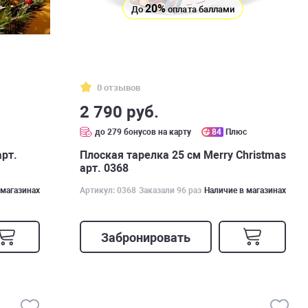
20%
До
оплата баллами
0 отзывов
2 790 руб.
с
до 279 бонусов на карту
84
Плюс
арт.
Плоская тарелка 25 см Merry Christmas
арт. 0368
 магазинах
Артикул: 0368
Заказали 96 раз
Наличие в магазинах
Забронировать