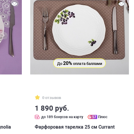
20%
До
оплата баллами
0 отзывов
1 890 руб.
с
до 189 бонусов на карту
57
Плюс
nolia
Фарфоровая тарелка 25 см Currant