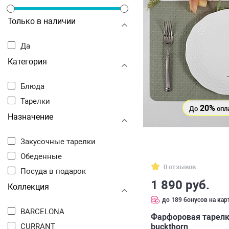
Только в наличии
Да
Категория
Блюда
Тарелки
20%
До
опл
Назначение
Закусочные тарелки
Обеденные
0 отзывов
Посуда в подарок
1 890 руб.
Коллекция
до 189 бонусов на кар
BARCELONA
Фарфоровая тарелк
buckthorn
CURRANT