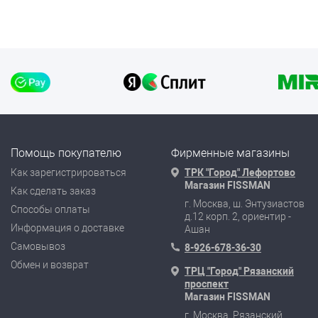
Помощь покупателю
Фирменные магазины
Как зарегистрироваться
ТРК "Город" Лефортово
Магазин FISSMAN
Как сделать заказ
г. Москва, ш. Энтузиастов
Способы оплаты
д.12 корп. 2, ориентир -
Информация о доставке
Ашан
Самовывоз
8-926-678-36-30
Обмен и возврат
ТРЦ "Город" Рязанский
проспект
Магазин FISSMAN
г. Москва, Рязанский