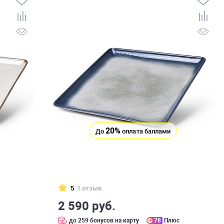
20%
До
оплата баллами
5
1 отзыв
2 590 руб.
с
до 259 бонусов на карту
78
Плюс