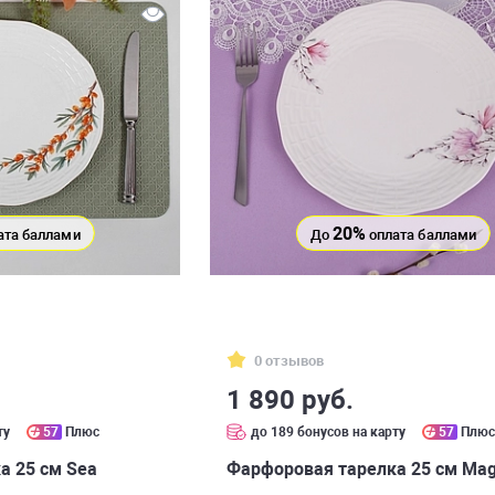
20%
ата баллами
До
оплата баллами
0 отзывов
1 890 руб.
ту
57
Плюс
до 189 бонусов на карту
57
Плю
а 25 см Sea
Фарфоровая тарелка 25 см Mag