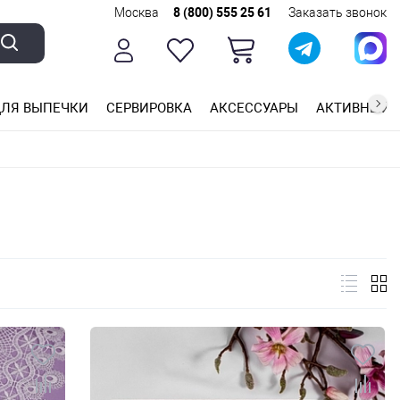
Москва
8 (800) 555 25 61
Заказать звонок
ЛЯ ВЫПЕЧКИ
СЕРВИРОВКА
АКСЕССУАРЫ
АКТИВНЫЙ 
ющей стали
ригарным покрытием
ные планки