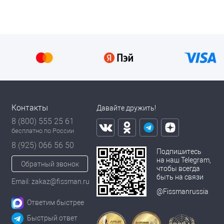
Контакты
Давайте дружить!
8 (800) 555 25 61
бесплатно по России
8 (925) 066 56 50
Подпишитесь
на наш Telegram,
Обратный звонок
чтобы всегда
быть на связи
Email: zakaz@fissman.ru
@Fissmanrussia
Ответим быстрее
Быстрый ответ