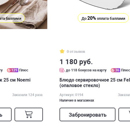
20%
ата баллами
До
оплата баллами
0 отзывов
1 180 руб.
ту
129
Плюс
до 118 бонусов на карту
36
Плю
ок 25 см Noemi
Блюдо сервировочное 25 см Fel
(опаловое стекло)
Заказали 124 раза
Артикул: 0194
Заказа
Наличие в магазинах
ь
Забронировать