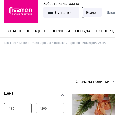
Забрать из магазина
Каталог
Везде
Искат
В НАБОРЕ ВЫГОДНЕЕ
НОВИНКИ
ПОСУДА
СКОВОРО
Кастрюли из нержавеющей стали
Разъемные формы для выпечки
Детская посуда для приготовления
Посуда из нержавеющей стали
Сковороды со съемной ручкой
Терки, шинковки, яйцерезки, чопперы
Формы для льда и шоколада
Детская посуда для приема пищи
Главная
Каталог
Сервировка
Тарелки
Тарелки диаметром 25 см
Сначала новинки
Цена