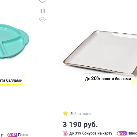
20%
До
оплата баллами
ата баллами
5
3 отзыва
3 190 руб.
до 319 бонусов на карту
96
Плю
ту
42
Плюс