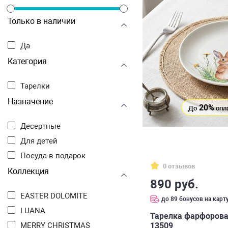
Только в наличии
Да
Категория
Тарелки
Назначение
20%
До
опл
Десертные
Для детей
Посуда в подарок
0 отзывов
Коллекция
890 руб.
EASTER DOLOMITE
до 89 бонусов на карт
LUANA
Тарелка фарфоровая
13509
MERRY CHRISTMAS