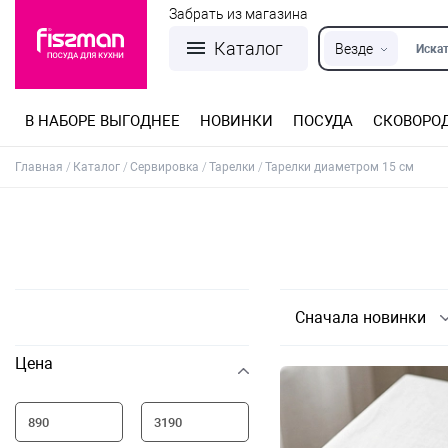
Забрать из магазина
Каталог
Везде
Искат
В НАБОРЕ ВЫГОДНЕЕ
НОВИНКИ
ПОСУДА
СКОВОРО
Кастрюли из нержавеющей стали
Разъемные формы для выпечки
Детская посуда для приготовления
Посуда из нержавеющей стали
Сковороды со съемной ручкой
Терки, шинковки, яйцерезки, чопперы
Формы для льда и шоколада
Детская посуда для приема пищи
Главная
Каталог
Сервировка
Тарелки
Тарелки диаметром 15 см
Сначала новинки
Цена