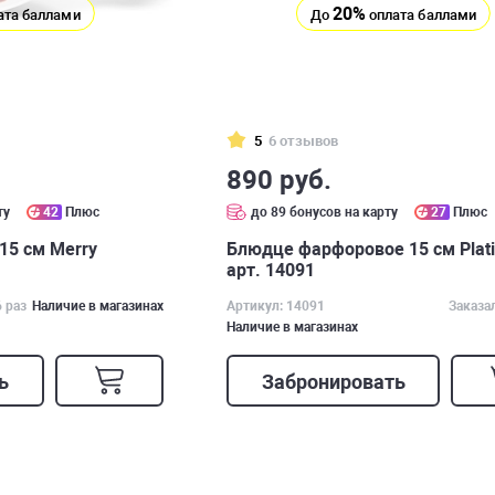
20%
ата баллами
До
оплата баллами
5
6 отзывов
890 руб.
ту
42
Плюс
до 89 бонусов на карту
27
Плюс
15 см Merry
Блюдце фарфоровое 15 см Plat
арт. 14091
6 раз
Наличие в магазинах
Артикул: 14091
Заказа
Наличие в магазинах
ь
Забронировать