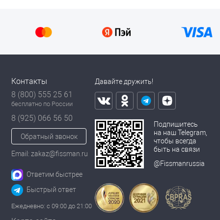
Контакты
Давайте дружить!
8 (800) 555 25 61
бесплатно по России
8 (925) 066 56 50
Подпишитесь
на наш Telegram,
Обратный звонок
чтобы всегда
быть на связи
Email: zakaz@fissman.ru
@Fissmanrussia
Ответим быстрее
Быстрый ответ
Ежедневно: с 09:00 до 21:00