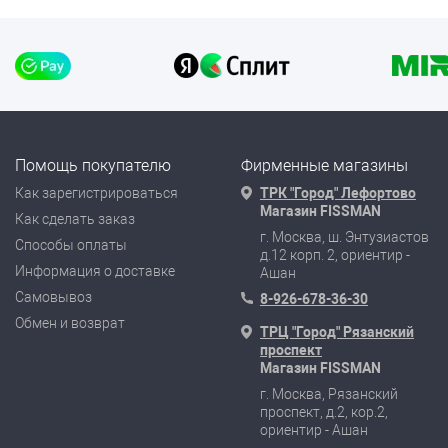
Помощь покупателю
Фирменные магазины
Как зарегистрироваться
ТРК "Город" Лефортово
Магазин FISSMAN
Как сделать заказ
г. Москва, ш. Энтузиастов
Способы оплаты
д.12 корп. 2, ориентир -
Информация о доставке
Ашан
Самовывоз
8-926-678-36-30
Обмен и возврат
ТРЦ "Город" Рязанский
проспект
Магазин FISSMAN
г. Москва, Рязанский
проспект, д.2, кор.2,
ориентир - Ашан