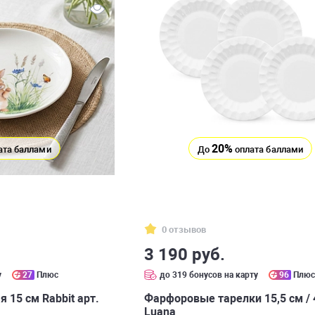
20%
ата баллами
До
оплата баллами
0 отзывов
3 190 руб.
у
27
Плюс
до 319 бонусов на карту
96
Плю
 15 см Rabbit арт.
Фарфоровые тарелки 15,5 см / 
Luana