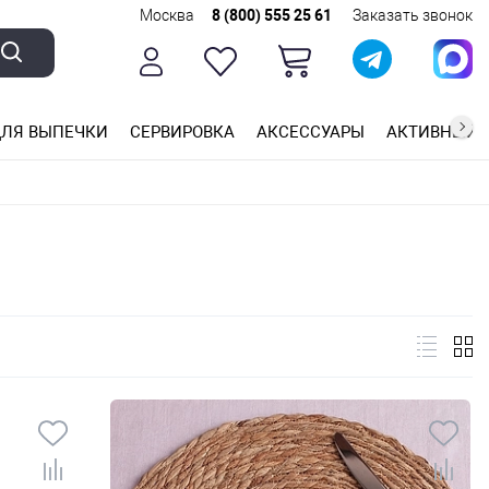
Москва
8 (800) 555 25 61
Заказать звонок
ЛЯ ВЫПЕЧКИ
СЕРВИРОВКА
АКСЕССУАРЫ
АКТИВНЫЙ 
ющей стали
ригарным покрытием
ные планки