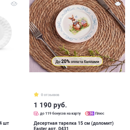
20%
До
оплата баллами
0 отзывов
1 190 руб.
с
до 119 бонусов на карту
36
Плюс
4 шт
Десертная тарелка 15 см (доломит)
Easter арт. 0431