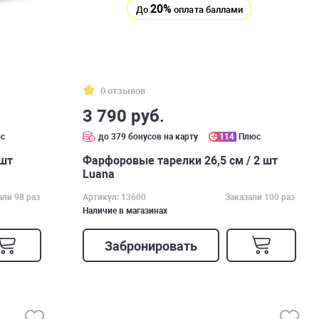
20%
До
оплата баллами
0 отзывов
3 790 руб.
с
до 379 бонусов на карту
114
Плюс
 шт
Фарфоровые тарелки 26,5 см / 2 шт
Luana
али 98 раз
Артикул: 13600
Заказали 100 раз
Наличие в магазинах
Забронировать