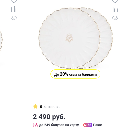
20%
До
оплата баллами
5
4 отзыва
2 490 руб.
с
до 249 бонусов на карту
75
Плюс