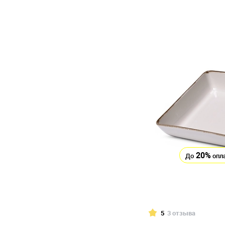
20%
До
опл
5
3 отзыва