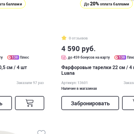
20%
ата баллами
До
оплата баллами
0 отзывов
4 590 руб.
ту
138
Плюс
до 459 бонусов на карту
138
Плю
,5 см / 4 шт
Фарфоровые тарелки 22 см / 4
Luana
Заказали 97 раз
Артикул: 13601
Заказ
Наличие в магазинах
ь
Забронировать