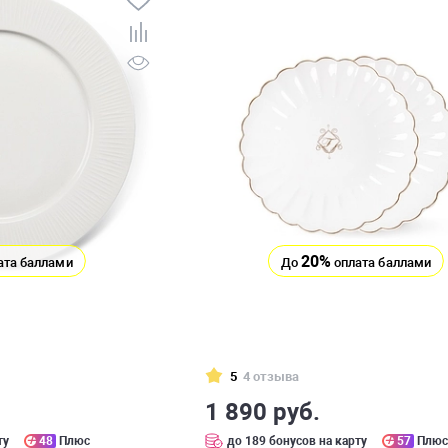
20%
ата баллами
До
оплата баллами
5
4 отзыва
1 890 руб.
ту
48
Плюс
до 189 бонусов на карту
57
Плю