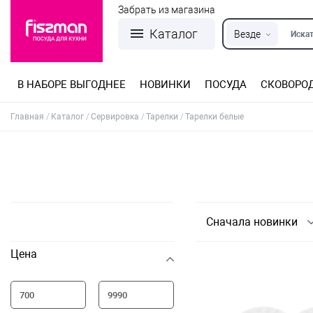
Забрать из магазина
Каталог
Везде
Искат
В НАБОРЕ ВЫГОДНЕЕ
НОВИНКИ
ПОСУДА
СКОВОРО
Кастрюли из нержавеющей стали
Разъемные формы для выпечки
Детская посуда для приготовления
Посуда из нержавеющей стали
Сковороды со съемной ручкой
Терки, шинковки, яйцерезки, чопперы
Формы для льда и шоколада
Детская посуда для приема пищи
Главная
Каталог
Сервировка
Тарелки
Тарелки белые
Сначала новинки
Цена