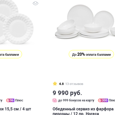
20%
ата баллами
До
оплата баллами
4.8
13 отзывов
9 990 руб.
ту
96
Плюс
до 999 бонусов на карту
300
Плю
 15,5 см / 4 шт
Обеденный сервиз из фарфора 
персоны / 12 пр. Horeca