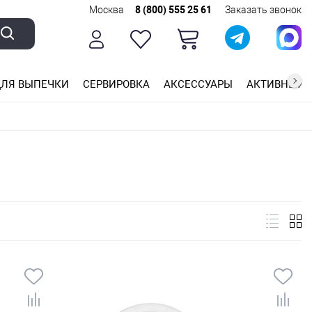
Москва
8 (800) 555 25 61
Заказать звонок
ЛЯ ВЫПЕЧКИ
СЕРВИРОВКА
АКСЕССУАРЫ
АКТИВНЫЙ 
ющей стали
ригарным покрытием
ные планки