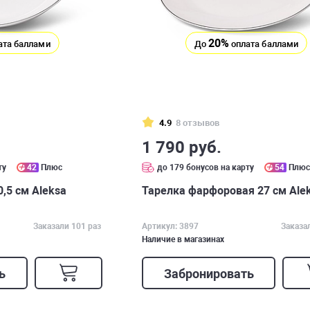
20%
ата баллами
До
оплата баллами
4.9
8 отзывов
1 790 руб.
ту
42
Плюс
до 179 бонусов на карту
54
Плю
,5 см Aleksa
Тарелка фарфоровая 27 см Ale
Заказали 101 раз
Артикул: 3897
Заказа
Наличие в магазинах
ь
Забронировать