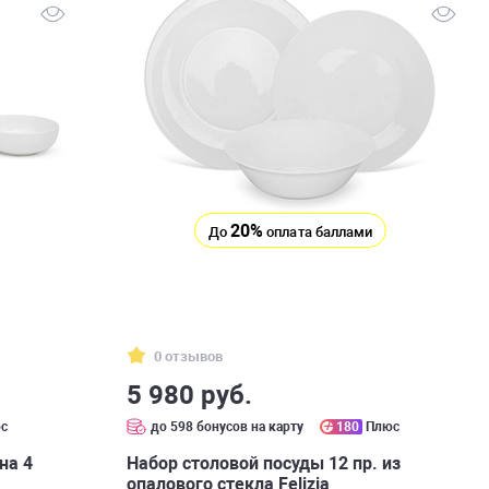
20%
До
оплата баллами
0 отзывов
5 980 руб.
с
до 598 бонусов на карту
180
Плюс
на 4
Набор столовой посуды 12 пр. из
опалового стекла Felizia