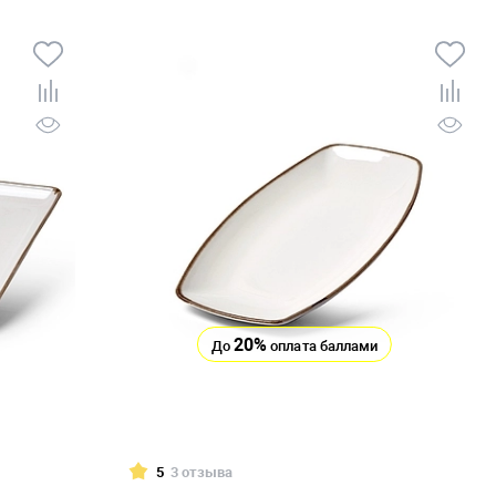
20%
До
оплата баллами
5
3 отзыва