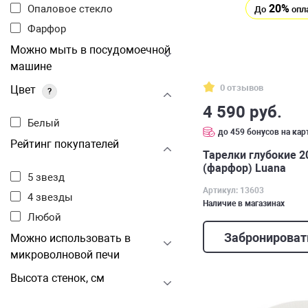
20%
Опаловое стекло
До
опл
Фарфор
Можно мыть в посудомоечной
машине
0 отзывов
Цвет
?
4 590 руб.
Белый
до 459 бонусов на кар
Рейтинг покупателей
Тарелки глубокие 20
(фарфор) Luana
5 звезд
Артикул: 13603
4 звезды
Наличие в магазинах
Любой
Забронироват
Можно использовать в
микроволновой печи
Высота стенок, см