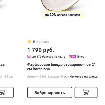
20%
До
оплата баллами
5
3 отзыва
1 790 руб.
с
до 179 бонусов на карту
54
Плюс
ksa
Фарфоровое блюдо сервировочное 21
см Barcelona
ли 115 раз
Артикул: 3867
Заказали 95 раз
Наличие в магазинах
Забронировать