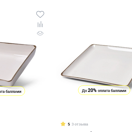
20%
До
оплата баллами
ата баллами
5
3 отзыва