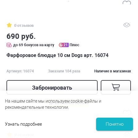
0 отзывов
690 руб.
до 69 бонусов на карту
21
Плюс
Фарфоровое блюдце 10 см Dogs арт. 16074
Артикул: 16074
Заказали 104 раза
Наличие в магазинах
Забронировать
На нашем сайте мы используем cookie-файлы и
20%
До
оплата баллами
рекомендательные технологии.
Понятно
Узнать подробнее
0 отзывов