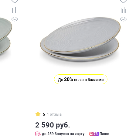
20%
До
оплата баллами
5
1 отзыв
2 590 руб.
с
до 259 бонусов на карту
78
Плюс