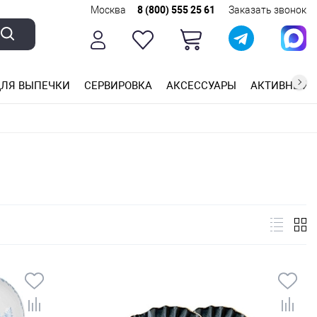
Москва
8 (800) 555 25 61
Заказать звонок
ЛЯ ВЫПЕЧКИ
СЕРВИРОВКА
АКСЕССУАРЫ
АКТИВНЫЙ 
ющей стали
ригарным покрытием
ные планки