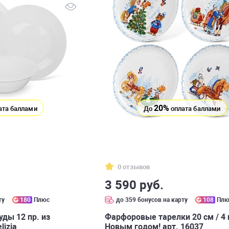
20%
ата баллами
До
оплата баллами
0 отзывов
3 590 руб.
ту
180
Плюс
до 359 бонусов на карту
108
Плю
уды 12 пр. из
Фарфоровые тарелки 20 см / 4 
lizia
Новым годом! арт. 16037