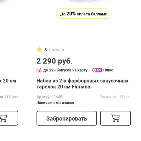
20%
До
оплата баллами
5
1 отзыв
2 290 руб.
с
до 229 бонусов на карту
69
Плюс
к 20 см
Набор из 2-х фарфоровых закусочных
тарелок 20 см Floriana
ли 115 раз
Артикул: 3645
Заказали 113 раз
Наличие в магазинах
Забронировать