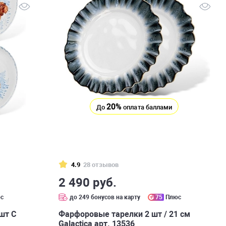
20%
До
оплата баллами
4.9
28 отзывов
2 490 руб.
с
до 249 бонусов на карту
75
Плюс
шт С
Фарфоровые тарелки 2 шт / 21 см
Galactica арт. 13536