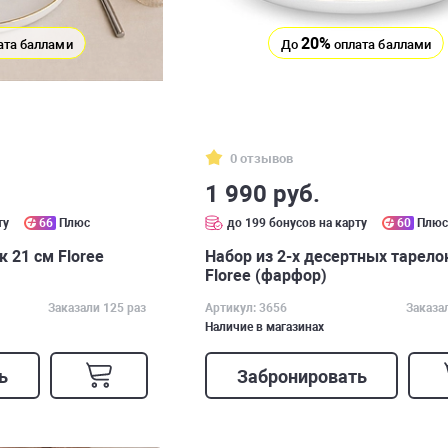
20%
ата баллами
До
оплата баллами
0 отзывов
1 990 руб.
ту
66
Плюс
до 199 бонусов на карту
60
Плю
к 21 см Floree
Набор из 2-х десертных тарело
Floree (фарфор)
Заказали 125 раз
Артикул: 3656
Заказа
Наличие в магазинах
ь
Забронировать