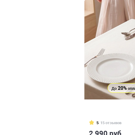
20%
До
опл
5
15 отзывов
2 990 руб.