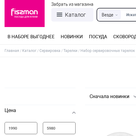
Забрать из магазина
Каталог
Везде
Искат
В НАБОРЕ ВЫГОДНЕЕ
НОВИНКИ
ПОСУДА
СКОВОРО
Кастрюли из нержавеющей стали
Разъемные формы для выпечки
Детская посуда для приготовления
Посуда из нержавеющей стали
Сковороды со съемной ручкой
Терки, шинковки, яйцерезки, чопперы
Формы для льда и шоколада
Детская посуда для приема пищи
Главная
Каталог
Сервировка
Тарелки
Набор сервировочных тарелок
Сначала новинки
Цена