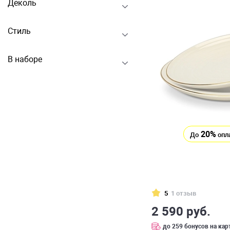
Деколь
Стиль
В наборе
20%
До
опл
5
1 отзыв
2 590 руб.
до 259 бонусов на кар