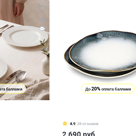
20%
ата баллами
До
оплата баллами
4.9
28 отзывов
2 690 руб.