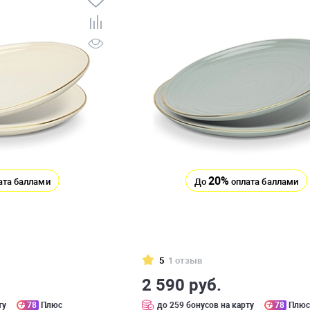
20%
ата баллами
До
оплата баллами
5
1 отзыв
2 590 руб.
ту
78
Плюс
до 259 бонусов на карту
78
Плю