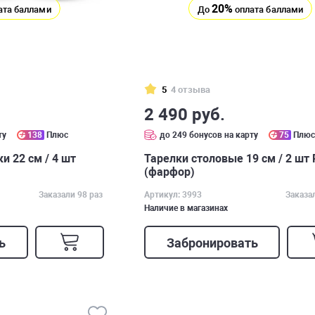
20%
ата баллами
До
оплата баллами
5
4 отзыва
2 490 руб.
ту
138
Плюс
до 249 бонусов на карту
75
Плю
 22 см / 4 шт
Тарелки столовые 19 см / 2 шт 
(фарфор)
Заказали 98 раз
Артикул: 3993
Заказа
Наличие в магазинах
ь
Забронировать