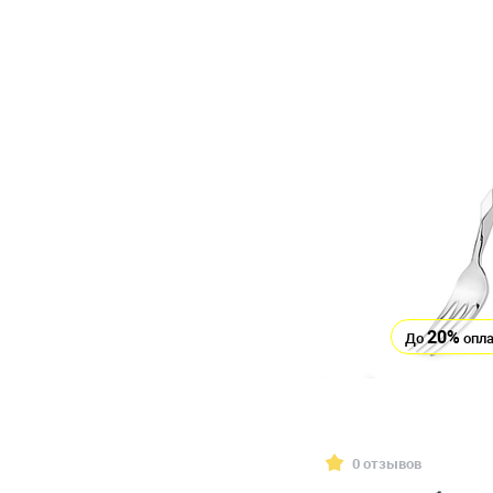
20%
До
опла
0 отзывов