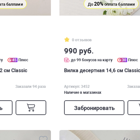
20%
ата баллами
До
оплата баллами
0 отзывов
990 руб.
ту
45
Плюс
до 99 бонусов на карту
30
Плюс
 см Classic
Вилка десертная 14,6 см Classi
Заказали 94 раза
Артикул: 3452
Заказа
Наличие в магазинах
ь
Забронировать