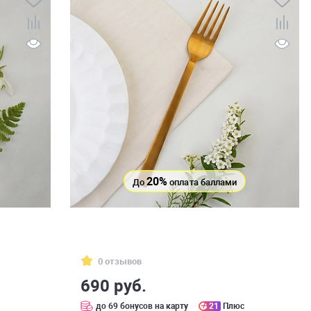
20%
До
оплата баллами
0 отзывов
690 руб.
до 69 бонусов на карту
21
Плюс