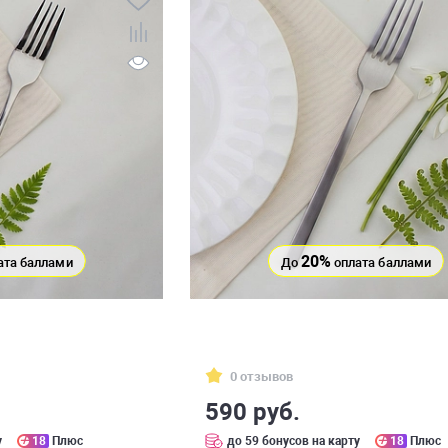
20%
ата баллами
До
оплата баллами
0 отзывов
590 руб.
у
18
Плюс
до 59 бонусов на карту
18
Плюс