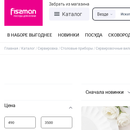
Забрать из магазина
Каталог
Везде
Искат
В НАБОРЕ ВЫГОДНЕЕ
НОВИНКИ
ПОСУДА
СКОВОРО
Кастрюли из нержавеющей стали
Разъемные формы для выпечки
Детская посуда для приготовления
Посуда из нержавеющей стали
Сковороды со съемной ручкой
Терки, шинковки, яйцерезки, чопперы
Формы для льда и шоколада
Детская посуда для приема пищи
Главная
Каталог
Сервировка
Столовые приборы
Сервировочные вилк
Сначала новинки
Цена