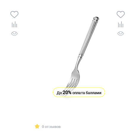
20%
До
оплата баллами
0 отзывов