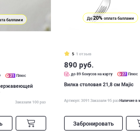
20%
До
оплата баллами
ата баллами
5
1 отзыв
890 руб.
до 89 бонусов на карту
27
Плюс
у
21
Плюс
Вилка столовая 21,8 см Majic
 нержавеющей
e
Артикул: 3091
Заказали 95 раз
Наличие в 
Заказали 100 раз
ь
Забронировать