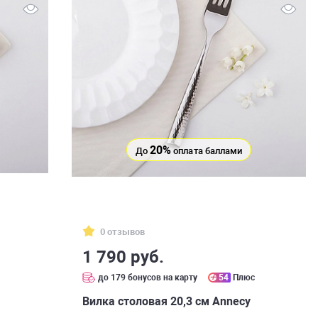
20%
До
оплата баллами
0 отзывов
1 790 руб.
с
до 179 бонусов на карту
54
Плюс
Вилка столовая 20,3 см Annecy