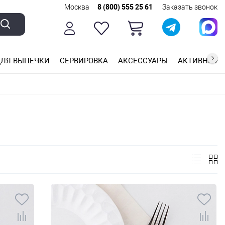
Москва
8 (800) 555 25 61
Заказать звонок
ЛЯ ВЫПЕЧКИ
СЕРВИРОВКА
АКСЕССУАРЫ
АКТИВНЫЙ 
ющей стали
ригарным покрытием
ные планки