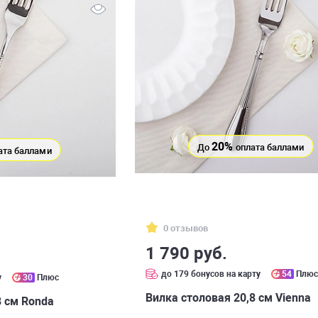
20%
До
оплата баллами
ата баллами
0 отзывов
1 790 руб.
до 179 бонусов на карту
54
Плю
у
30
Плюс
Вилка столовая 20,8 см Vienna
8 см Ronda