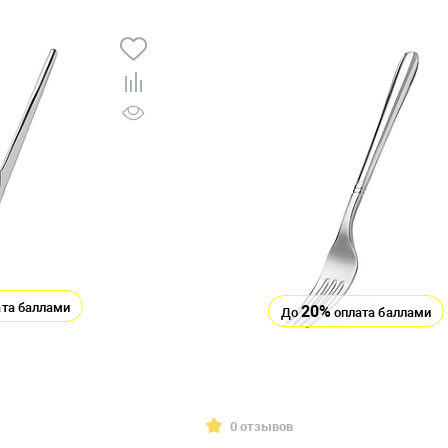
та баллами
20%
До
оплата баллами
0 отзывов