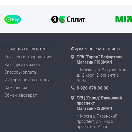
Помощь покупателю
Фирменные магазины
Как зарегистрироваться
ТРК "Город" Лефортово
Магазин FISSMAN
Как сделать заказ
г. Москва, ш. Энтузиастов
Способы оплаты
д.12 корп. 2, ориентир -
Информация о доставке
Ашан
Самовывоз
8-926-678-36-30
Обмен и возврат
ТРЦ "Город" Рязанский
проспект
Магазин FISSMAN
г. Москва, Рязанский
проспект, д.2, кор.2,
ориентир - Ашан