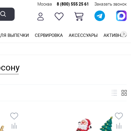
Москва
8 (800) 555 25 61
Заказать звонок
ЛЯ ВЫПЕЧКИ
СЕРВИРОВКА
АКСЕССУАРЫ
АКТИВНЫЙ 
ющей стали
ригарным покрытием
ные планки
рсону