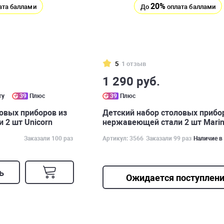
20%
ата баллами
До
оплата баллами
5
1 отзыв
1 290 руб.
ту
39
Плюс
39
Плюс
овых приборов из
Детский набор столовых прибо
 2 шт Unicorn
нержавеющей стали 2 шт Marine
Заказали 100 раз
Артикул: 3566
Заказали 99 раз
Наличие в
ь
Ожидается поступлен