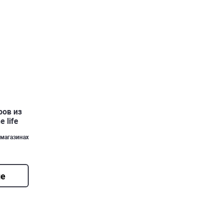
ров из
 life
 магазинах
ие