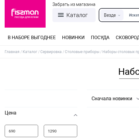
Забрать из магазина
Каталог
Везде
Искат
В НАБОРЕ ВЫГОДНЕЕ
НОВИНКИ
ПОСУДА
СКОВОРО
Кастрюли из нержавеющей стали
Разъемные формы для выпечки
Детская посуда для приготовления
Посуда из нержавеющей стали
Сковороды со съемной ручкой
Терки, шинковки, яйцерезки, чопперы
Формы для льда и шоколада
Детская посуда для приема пищи
Главная
Каталог
Сервировка
Столовые приборы
Наборы столовых пр
Набо
Сначала новинки
Цена