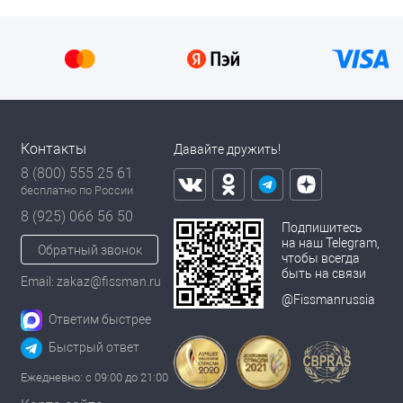
Контакты
Давайте дружить!
8 (800) 555 25 61
бесплатно по России
8 (925) 066 56 50
Подпишитесь
на наш Telegram,
Обратный звонок
чтобы всегда
быть на связи
Email: zakaz@fissman.ru
@Fissmanrussia
Ответим быстрее
Быстрый ответ
Ежедневно: с 09:00 до 21:00