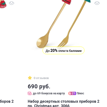
20%
До
оплата баллами
0 отзывов
690 руб.
до 69 бонусов на карту
21
Плюс
боров 2
Набор десертных столовых приборов 2
пр. Сhristmas арт. 3066