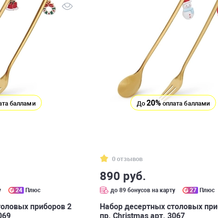
20%
ата баллами
До
оплата баллами
0 отзывов
890 руб.
у
24
Плюс
до 89 бонусов на карту
27
Плюс
толовых приборов 2
Набор десертных столовых при
069
пр. Сhristmas арт. 3067