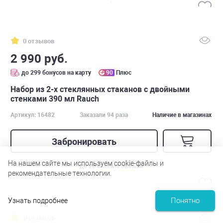
0 отзывов
2 990 руб.
до 299 бонусов на карту
90
Плюс
Набор из 2-х стеклянных стаканов с двойными
стенками 390 мл Rauch
Артикул: 16482
Заказали 94 раза
Наличие в магазинах
Забронировать
На нашем сайте мы используем cookie-файлы и
20%
До
оплата баллами
рекомендательные технологии.
Понятно
Узнать подробнее
0 отзывов