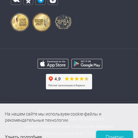
Все товары сертифицированы.
На нашем сайте мы используем cookie-файлы и
FISSMAN® и ФИССМАН® являются
рекомендательные технологии.
зарегистрированными товарными знаками.
2009 - 2026 © ООО Фиссмания ИНН 7714854000 / ОГРН
Понятно
Узнать подробнее