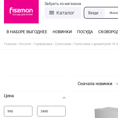
Забрать из магазина
Каталог
Везде
Искат
В НАБОРЕ ВЫГОДНЕЕ
НОВИНКИ
ПОСУДА
СКОВОРО
Кастрюли из нержавеющей стали
Разъемные формы для выпечки
Детская посуда для приготовления
Посуда из нержавеющей стали
Сковороды со съемной ручкой
Терки, шинковки, яйцерезки, чопперы
Формы для льда и шоколада
Детская посуда для приема пищи
Главная
Каталог
Сервировка
Салатники
Салатники с диаметром 18 
Сначала новинки
Цена