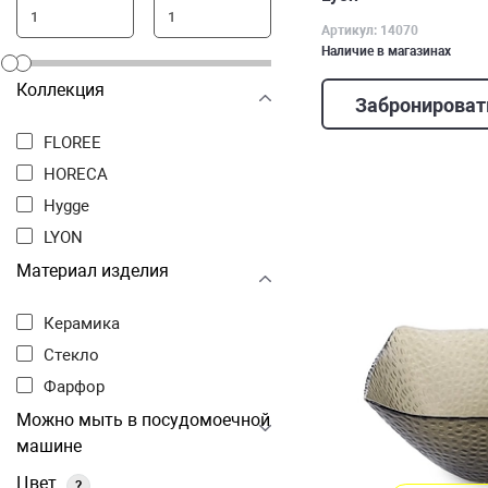
Артикул: 14070
Наличие в магазинах
Коллекция
Забронироват
FLOREE
HORECA
Hygge
LYON
Материал изделия
Керамика
Стекло
Фарфор
Можно мыть в посудомоечной
машине
Цвет
?