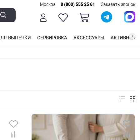
Москва
8 (800) 555 25 61
Заказать звонок
ЛЯ ВЫПЕЧКИ
СЕРВИРОВКА
АКСЕССУАРЫ
АКТИВНЫЙ 
ющей стали
ригарным покрытием
ные планки