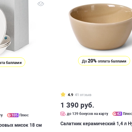
20%
До
оплата баллами
ата баллами
4.9
41 отзыв
1 390 руб.
до 139 бонусов на карту
42
Плю
ту
105
Плюс
Салатник керамический 1,4 л H
ровых мисок 18 см