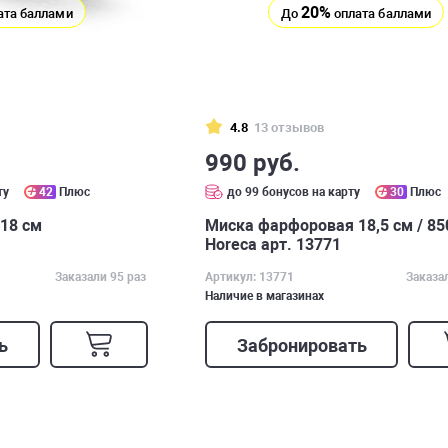
20%
ата баллами
До
оплата баллами
4.8
13 отзывов
990 руб.
ту
42
Плюс
до 99 бонусов на карту
30
Плюс
 18 см
Миска фарфоровая 18,5 см / 85
Horeca арт. 13771
Заказали 95 раз
Артикул: 13771
Заказа
Наличие в магазинах
ь
Забронировать