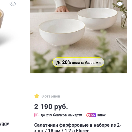
20%
До
оплата баллами
0 отзывов
2 190 руб.
с
до 219 бонусов на карту
66
Плюс
ygge
Салатники фарфоровые в наборе из 2-
х шт / 18 см / 1,2 л Floree