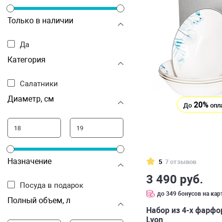
Только в наличии
Да
Категория
Салатники
Диаметр, см
20%
До
опл
Назначение
5
7 отзывов
3 490 руб.
Посуда в подарок
до 349 бонусов на кар
Полный объем, л
Набор из 4-х фарфо
Lyon