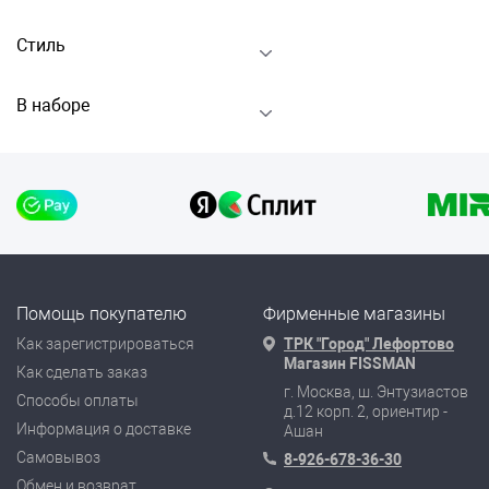
Стиль
В наборе
Помощь покупателю
Фирменные магазины
Как зарегистрироваться
ТРК "Город" Лефортово
Магазин FISSMAN
Как сделать заказ
г. Москва, ш. Энтузиастов
Способы оплаты
д.12 корп. 2, ориентир -
Информация о доставке
Ашан
Самовывоз
8-926-678-36-30
Обмен и возврат