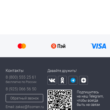
Контакты
Давайте дружить!
8 (800) 555 25 61
бесплатно по России
8 (925) 066 56 50
Подпишитесь
на наш Telegram,
Обратный звонок
чтобы всегда
быть на связи
Email: zakaz@fissman.ru