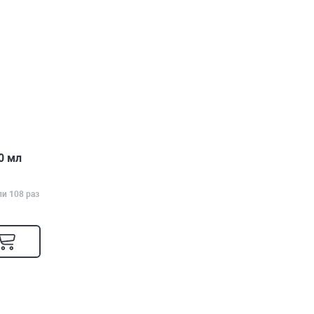
0 мл
ли 108 раз