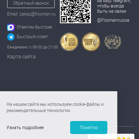
на наш Telegram,
Обратный звонок
чтобы всегда
быть на связи
Email: zakaz@fissman.ru
@Fissmanrussia
Ответим быстрее
Быстрый ответ
Ежедневно: с 09:00 до 21:00
Карта сайта
На нашем сайте мы используем cookie-файлы и
рекомендательные технологии.
Понятно
Узнать подробнее