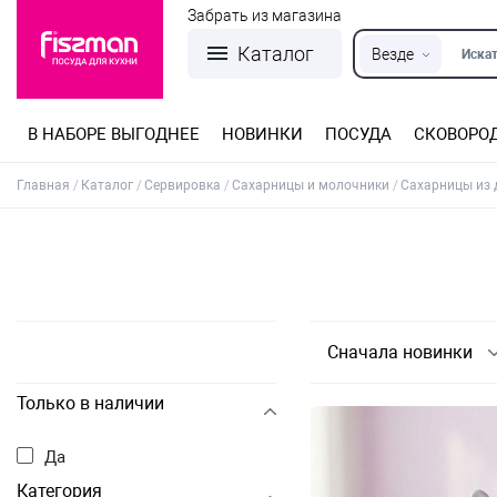
Забрать из магазина
Каталог
Везде
Искат
В НАБОРЕ ВЫГОДНЕЕ
НОВИНКИ
ПОСУДА
СКОВОРО
Кастрюли из нержавеющей стали
Разъемные формы для выпечки
Детская посуда для приготовления
Посуда из нержавеющей стали
Сковороды со съемной ручкой
Терки, шинковки, яйцерезки, чопперы
Формы для льда и шоколада
Детская посуда для приема пищи
Главная
Каталог
Сервировка
Сахарницы и молочники
Сахарницы из
Сначала новинки
Только в наличии
Да
Категория