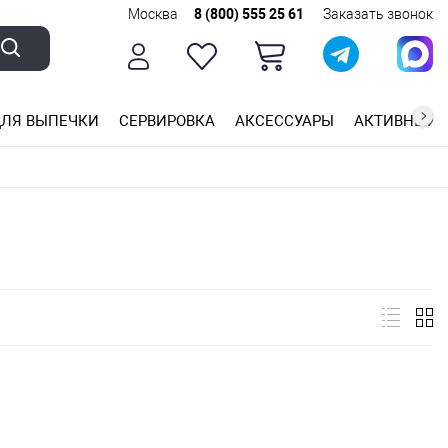
Москва
8 (800) 555 25 61
Заказать звонок
ЛЯ ВЫПЕЧКИ
СЕРВИРОВКА
АКСЕССУАРЫ
АКТИВНЫЙ 
ющей стали
ригарным покрытием
ные планки