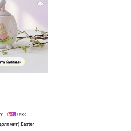
ата баллами
ту
45
Плюс
доломит) Easter