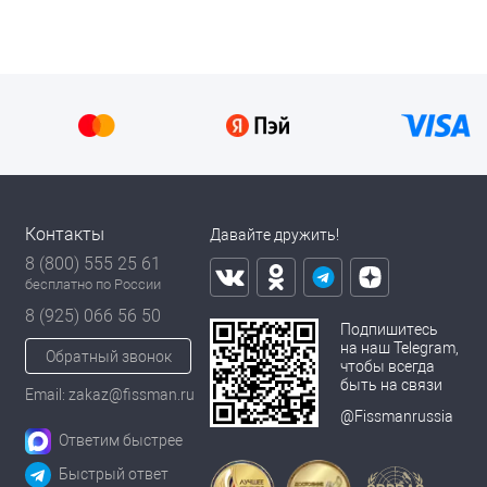
Контакты
Давайте дружить!
8 (800) 555 25 61
бесплатно по России
8 (925) 066 56 50
Подпишитесь
на наш Telegram,
Обратный звонок
чтобы всегда
быть на связи
Email: zakaz@fissman.ru
@Fissmanrussia
Ответим быстрее
Быстрый ответ