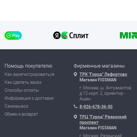
Помощь покупателю
Фирменные магазины
Как зарегистрироваться
ТРК "Город" Лефортово
Магазин FISSMAN
Как сделать заказ
г. Москва, ш. Энтузиастов
Способы оплаты
д.12 корп. 2, ориентир -
Информация о доставке
Ашан
Самовывоз
8-926-678-36-30
Обмен и возврат
ТРЦ "Город" Рязанский
проспект
Магазин FISSMAN
г. Москва, Рязанский