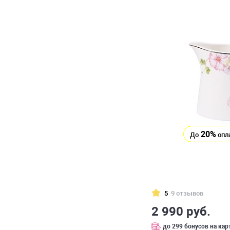
20%
До
опл
5
9 отзывов
2 990 руб.
до 299 бонусов на кар