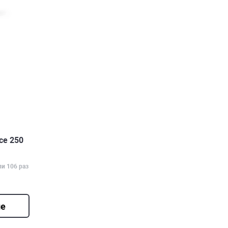
ce 250
ли 106 раз
ие