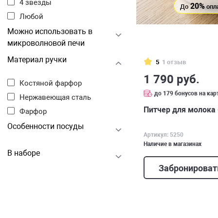
4 звезды
20%
До
опл
Любой
Можно использовать в
микроволновой печи
Материал ручки
5
1 отзыв
1 790 руб.
Костяной фарфор
до 179 бонусов на кар
Нержавеющая сталь
Питчер для молока 
Фарфор
Особенности посуды
Артикул: 5250
Наличие в магазинах
В наборе
Забронироват