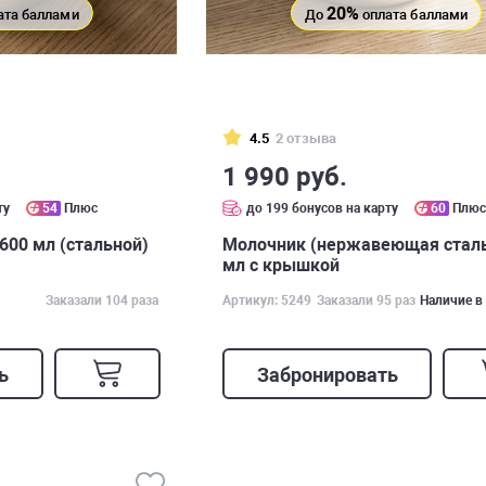
20%
ата баллами
До
оплата баллами
4.5
2 отзыва
1 990 руб.
ту
54
Плюс
до 199 бонусов на карту
60
Плю
600 мл (стальной)
Молочник (нержавеющая сталь
мл с крышкой
Заказали 104 раза
Артикул: 5249
Заказали 95 раз
Наличие в
ь
Забронировать