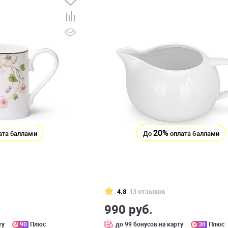
20%
ата баллами
До
оплата баллами
4.8
13 отзывов
990 руб.
ту
90
Плюс
до 99 бонусов на карту
30
Плюс