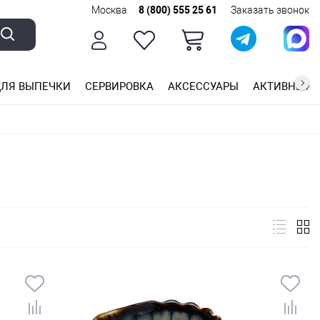
Москва
8 (800) 555 25 61
Заказать звонок
ЛЯ ВЫПЕЧКИ
СЕРВИРОВКА
АКСЕССУАРЫ
АКТИВНЫЙ 
ющей стали
ригарным покрытием
ные планки