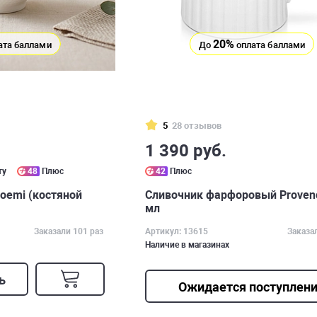
20%
ата баллами
До
оплата баллами
5
28 отзывов
1 390 руб.
ту
48
Плюс
42
Плюс
oemi (костяной
Сливочник фарфоровый Proven
мл
Заказали 101 раз
Артикул: 13615
Заказа
Наличие в магазинах
ь
Ожидается поступлен