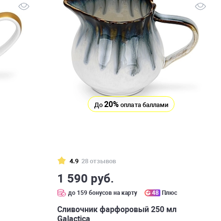
20%
До
оплата баллами
4.9
28 отзывов
1 590 руб.
с
до 159 бонусов на карту
48
Плюс
Сливочник фарфоровый 250 мл
Galactica