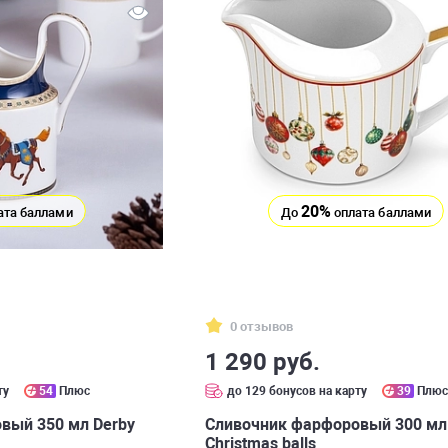
20%
ата баллами
До
оплата баллами
0 отзывов
1 290 руб.
ту
54
Плюс
до 129 бонусов на карту
39
Плю
вый 350 мл Derby
Сливочник фарфоровый 300 мл
Christmas balls