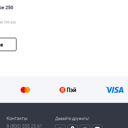
ce 250
ли 106 раз
ие
Контакты
Давайте дружить!
8 (800) 555 25 61