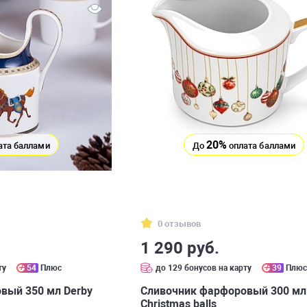
20%
ата баллами
До
оплата баллами
0 отзывов
1 290 руб.
ту
54
Плюс
до 129 бонусов на карту
39
Плю
вый 350 мл Derby
Сливочник фарфоровый 300 мл
Christmas balls