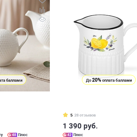
20%
ата баллами
До
оплата баллами
5
28 отзывов
1 390 руб.
ту
48
Плюс
42
Плюс