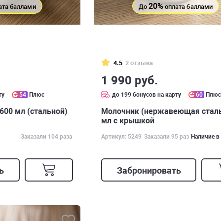
20%
ата баллами
До
оплата баллами
4.5
2 отзыва
1 990 руб.
ту
54
Плюс
до 199 бонусов на карту
60
Плю
600 мл (стальной)
Молочник (нержавеющая сталь
мл с крышкой
Заказали 104 раза
Артикул: 5249
Заказали 95 раз
Наличие в
ь
Забронировать