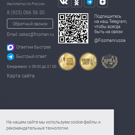
бесплатно по России
8 (925) 066 56 50
Подпишитесь
на наш Telegram,
Обратный звонок
чтобы всегда
быть на связи
Email: zakaz@fissman.ru
@Fissmanrussia
Ответим быстрее
Быстрый ответ
Ежедневно: с 09:00 до 21:00
Карта сайта
На нашем сайте мы используем cookie-файлы и
рекомендательные технологии.