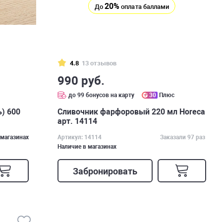
20%
До
оплата баллами
4.8
13 отзывов
990 руб.
с
до 99 бонусов на карту
30
Плюс
) 600
Сливочник фарфоровый 220 мл Horeca
арт. 14114
 магазинах
Артикул: 14114
Заказали 97 раз
Наличие в магазинах
Забронировать