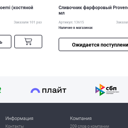
oemi (костяной
Сливочник фарфоровый Proven
мл
Заказали 101 раз
Артикул: 13615
Заказа
Наличие в магазинах
ь
Ожидается поступлен
Информация
Компания
Контакты
209 слов о компании