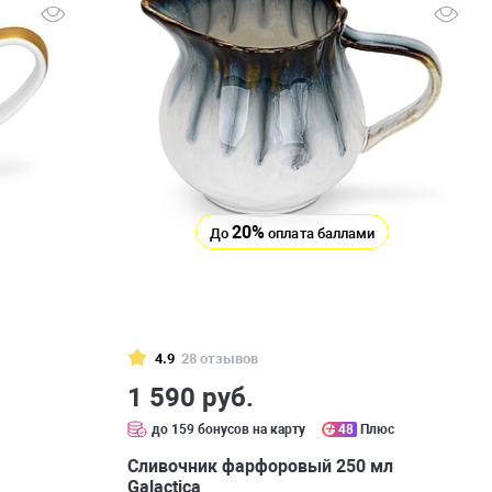
20%
До
оплата баллами
4.9
28 отзывов
1 590 руб.
с
до 159 бонусов на карту
48
Плюс
Сливочник фарфоровый 250 мл
Galactica