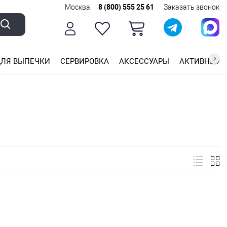
Москва
8 (800) 555 25 61
Заказать звонок
ЛЯ ВЫПЕЧКИ
СЕРВИРОВКА
АКСЕССУАРЫ
АКТИВНЫЙ 
ющей стали
ригарным покрытием
ные планки