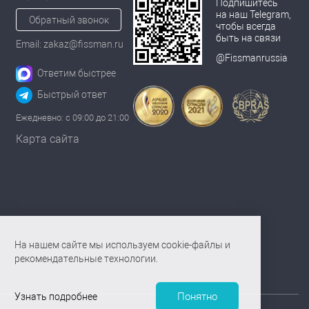
Подпишитесь
на наш Telegram,
Обратный звонок
чтобы всегда
быть на связи
Email: zakaz@fissman.ru
@Fissmanrussia
Ответим быстрее
Быстрый ответ
Ежедневно: с 09:00 до 21:00
Карта сайта
На нашем сайте мы используем cookie-файлы и
рекомендательные технологии.
Понятно
Узнать подробнее