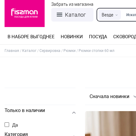
Забрать из магазина
Каталог
Везде
Искат
В НАБОРЕ ВЫГОДНЕЕ
НОВИНКИ
ПОСУДА
СКОВОРО
Кастрюли из нержавеющей стали
Разъемные формы для выпечки
Детская посуда для приготовления
Посуда из нержавеющей стали
Сковороды со съемной ручкой
Терки, шинковки, яйцерезки, чопперы
Формы для льда и шоколада
Детская посуда для приема пищи
Главная
Каталог
Сервировка
Рюмки
Рюмки стопки 60 мл
Сначала новинки
Только в наличии
Да
Категория