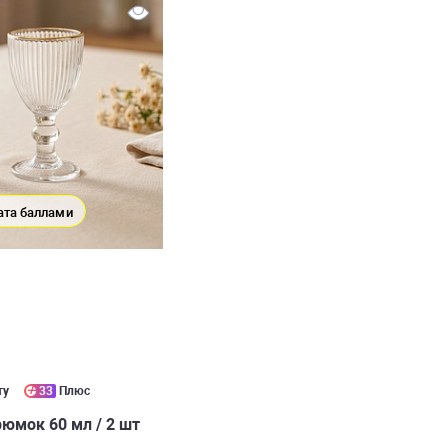
ата баллами
ту
33
Плюс
юмок 60 мл / 2 шт