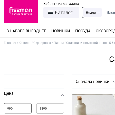
Забрать из магазина
Каталог
Везде
Искат
В НАБОРЕ ВЫГОДНЕЕ
НОВИНКИ
ПОСУДА
СКОВОРО
Кастрюли из нержавеющей стали
Разъемные формы для выпечки
Детская посуда для приготовления
Посуда из нержавеющей стали
Сковороды со съемной ручкой
Терки, шинковки, яйцерезки, чопперы
Формы для льда и шоколада
Детская посуда для приема пищи
Главная
Каталог
Сервировка
Пиалы
Салатники с высотой стенок 5,5 
С
Сначала новинки
Цена