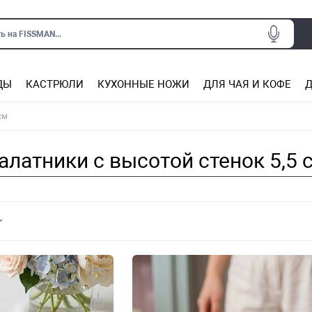
ь на FISSMAN...
ДЫ
КАСТРЮЛИ
КУХОННЫЕ НОЖИ
ДЛЯ ЧАЯ И КОФЕ
Д
Ситечки для заваривания чая
Подставки под горячее, прихватки
Сковороды из нержаве
Сковороды с антип
Кастрюли с антипригарным покрытием
Подставки для ножей, магнит
Прочие аксессуары для кухни
см
алатники с высотой стенок 5,5 