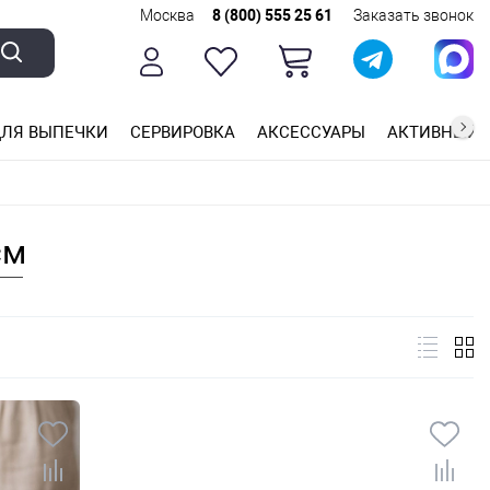
Москва
8 (800) 555 25 61
Заказать звонок
ЛЯ ВЫПЕЧКИ
СЕРВИРОВКА
АКСЕССУАРЫ
АКТИВНЫЙ 
ющей стали
ригарным покрытием
ные планки
см