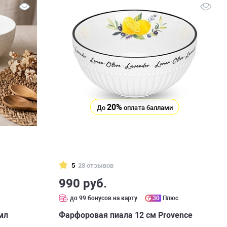
20%
До
оплата баллами
5
28 отзывов
990 руб.
с
до 99 бонусов на карту
30
Плюс
мл
Фарфоровая пиала 12 см Provence