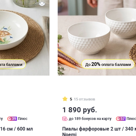
20%
ата баллами
До
оплата баллами
5
15 отзывов
1 890 руб.
ту
39
Плюс
до 189 бонусов на карту
57
Плю
6 см / 600 мл
Пиалы фарфоровые 2 шт / 340 
Noemi