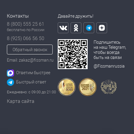
Контакты
Давайте дружить!
8 (800) 555 25 61
бесплатно по России
8 (925) 066 56 50
Подпишитесь
на наш Telegram,
Обратный звонок
чтобы всегда
быть на связи
Email: zakaz@fissman.ru
@Fissmanrussia
Ответим быстрее
Быстрый ответ
Ежедневно: с 09:00 до 21:00
Карта сайта