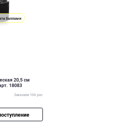
ата баллами
ская 20,5 см
арт. 18083
Заказали 106 раз
поступление