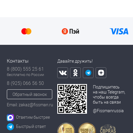
Контакты
Давайте дружить!
8 (800) 555 25 61
бесплатно по России
8 (925) 066 56 50
Подпишитесь
на наш Telegram,
Обратный звонок
чтобы всегда
быть на связи
Email: zakaz@fissman.ru
@Fissmanrussia
Ответим быстрее
Быстрый ответ