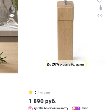
20%
До
оплата баллами
5
1 отзыв
1 890 руб.
с
до 189 бонусов на карту
57
Плюс