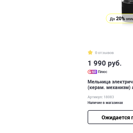
20%
До
опл
0 отзывов
1 990 руб.
60
Плюс
Мельница электриче
(керам. механизм) 
Артикул: 18083
Наличие в магазинах
Ожидается 