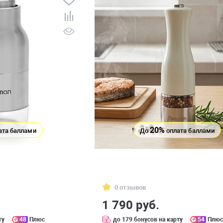
20%
ата баллами
До
оплата баллами
0 отзывов
1 790 руб.
ту
48
Плюс
до 179 бонусов на карту
54
Плю