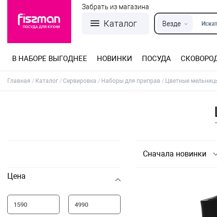
Забрать из магазина
Каталог
Везде
Искат
В НАБОРЕ ВЫГОДНЕЕ
НОВИНКИ
ПОСУДА
СКОВОРО
Кастрюли из нержавеющей стали
Разъемные формы для выпечки
Детская посуда для приготовления
Посуда из нержавеющей стали
Сковороды со съемной ручкой
Терки, шинковки, яйцерезки, чопперы
Формы для льда и шоколада
Детская посуда для приема пищи
Главная
Каталог
Сервировка
Наборы для приправ
Цветные мельниц
Сначала новинки
Цена