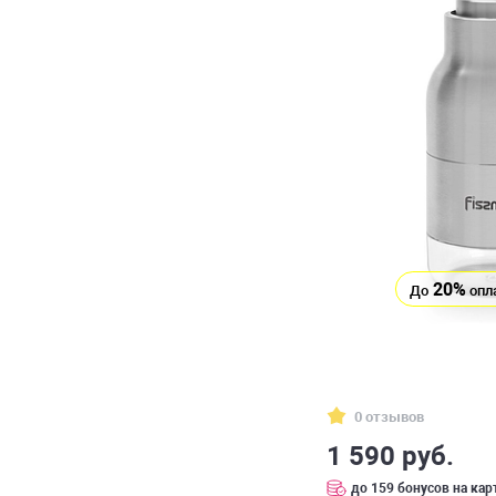
20%
До
опл
0 отзывов
1 590 руб.
до 159 бонусов на кар