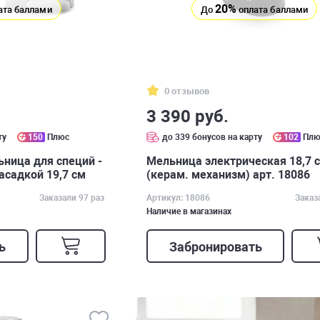
20%
ата баллами
До
оплата баллами
0 отзывов
3 390 руб.
ту
150
Плюс
до 339 бонусов на карту
102
Плю
ница для специй -
Мельница электрическая 18,7 с
асадкой 19,7 см
(керам. механизм) арт. 18086
Заказали 97 раз
Артикул: 18086
Заказ
Наличие в магазинах
ь
Забронировать