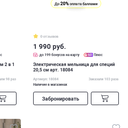
20%
До
оплата баллами
0 отзывов
1 990 руб.
с
до 199 бонусов на карту
60
Плюс
м 2 в 1
Электрическая мельница для специй
20,5 см арт. 18084
али 98 раз
Артикул: 18084
Заказали 103 раза
Наличие в магазинах
Забронировать