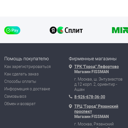
Помощь покупателю
Фирменные магазины
Как зарегистрироваться
ТРК "Город" Лефортово
Магазин FISSMAN
Как сделать заказ
г. Москва, ш. Энтузиастов
Способы оплаты
д.12 корп. 2, ориентир -
Информация о доставке
Ашан
Самовывоз
8-926-678-36-30
Обмен и возврат
ТРЦ "Город" Рязанский
проспект
Магазин FISSMAN
г. Москва, Рязанский