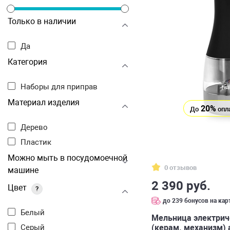
Только в наличии
Да
Категория
Наборы для приправ
Материал изделия
20%
До
опл
Дерево
Пластик
Можно мыть в посудомоечной
0 отзывов
машине
2 390 руб.
Цвет
?
до 239 бонусов на кар
Белый
Мельница электриче
(керам. механизм) 
Серый