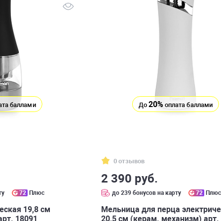
20%
ата баллами
До
оплата баллами
0 отзывов
2 390 руб.
ту
72
Плюс
до 239 бонусов на карту
72
Плю
ская 19,8 см
Мельница для перца электрич
арт. 18091
20,5 см (керам. механизм) арт.