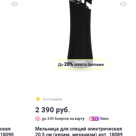
20%
До
оплата баллами
0 отзывов
2 390 руб.
с
до 239 бонусов на карту
72
Плюс
еская
Мельница для специй электрическая
 18090
20,5 см (керам. механизм) арт. 18089