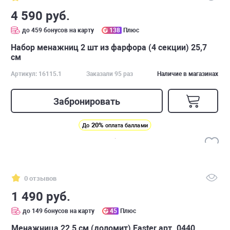
4 590 руб.
до 459 бонусов на карту
138
Плюс
Набор менажниц 2 шт из фарфора (4 секции) 25,7
см
Артикул: 16115.1
Заказали 95 раз
Наличие в магазинах
Забронировать
20%
До
оплата баллами
0 отзывов
1 490 руб.
до 149 бонусов на карту
45
Плюс
Менажница 22,5 см (доломит) Easter арт. 0440