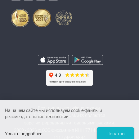
Все товары сертифицированы.
На нашем сайте мы используем cookie-файлы и
FISSMAN® и ФИССМАН® являются
рекомендательные технологии.
зарегистрированными товарными знаками.
2009 - 2026 © ООО Фиссмания ИНН 7714854000 / ОГРН
Понятно
Узнать подробнее
1117746825844