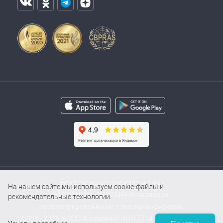
Все товары сертифицированы.
На нашем сайте мы используем cookie-файлы и
FISSMAN® и ФИССМАН® являются
рекомендательные технологии.
зарегистрированными товарными знаками.
2009 - 2026 © ООО Фиссмания ИНН 7714854000 / ОГРН