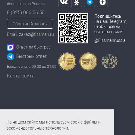
бесплатно по России
8 (925) 066 56 50
Подпишитесь
на наш Telegram,
Обратный звонок
чтобы всегда
быть на связи
Email: zakaz@fissman.ru
@Fissmanrussia
Ответим быстрее
Быстрый ответ
Ежедневно: с 09:00 до 21:00
Карта сайта
На нашем сайте мы используем cookie-файлы и
рекомендательные технологии.