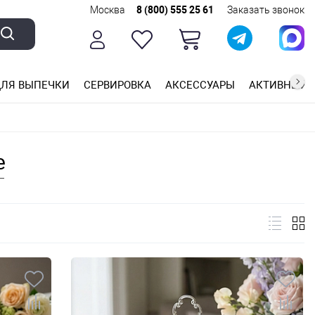
Москва
8 (800) 555 25 61
Заказать звонок
ЛЯ ВЫПЕЧКИ
СЕРВИРОВКА
АКСЕССУАРЫ
АКТИВНЫЙ 
ющей стали
ригарным покрытием
ные планки
е