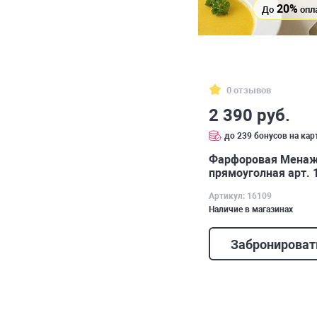
20%
До
опл
0 отзывов
2 390 руб.
до 239 бонусов на кар
Фарфоровая Мена
прямоуголная арт. 
Артикул: 16109
Наличие в магазинах
Забронироват