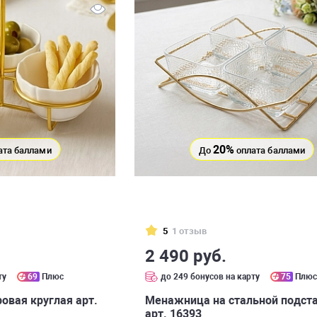
20%
ата баллами
До
оплата баллами
5
1 отзыв
2 490 руб.
ту
69
Плюс
до 249 бонусов на карту
75
Плю
вая круглая арт.
Менажница на стальной подст
арт. 16393