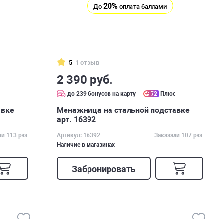
20%
До
оплата баллами
5
1 отзыв
2 390 руб.
с
до 239 бонусов на карту
72
Плюс
авке
Менажница на стальной подставке
арт. 16392
ли 113 раз
Артикул: 16392
Заказали 107 раз
Наличие в магазинах
Забронировать