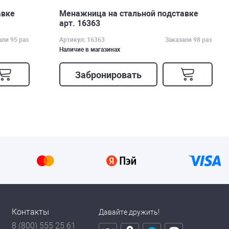
авке
Менажница на стальной подставке
арт. 16363
али 95 раз
Артикул: 16363
Заказали 98 раз
Наличие в магазинах
Забронировать
Контакты
Давайте дружить!
8 (800) 555 25 61