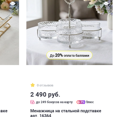
20%
До
оплата баллами
0 отзывов
2 490 руб.
с
до 249 бонусов на карту
75
Плюс
авке
Менажница на стальной подставке
арт. 16364