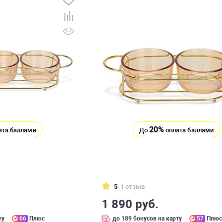
20%
ата баллами
До
оплата баллами
5
1 отзыв
1 890 руб.
ту
66
Плюс
до 189 бонусов на карту
57
Плю