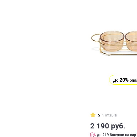
20%
До
опл
5
1 отзыв
2 190 руб.
до 219 бонусов на кар