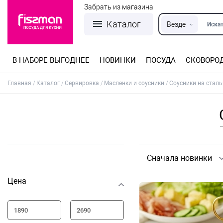
Забрать из магазина
Каталог
Везде
Искат
В НАБОРЕ ВЫГОДНЕЕ
НОВИНКИ
ПОСУДА
СКОВОРО
Кастрюли из нержавеющей стали
Разъемные формы для выпечки
Детская посуда для приготовления
Посуда из нержавеющей стали
Сковороды со съемной ручкой
Терки, шинковки, яйцерезки, чопперы
Формы для льда и шоколада
Детская посуда для приема пищи
Главная
Каталог
Сервировка
Масленки и соусники
Соусники на сталь
Сначала новинки
Цена