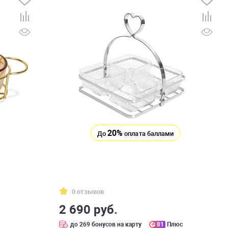
20%
До
оплата баллами
0 отзывов
2 690 руб.
с
до 269 бонусов на карту
81
Плюс