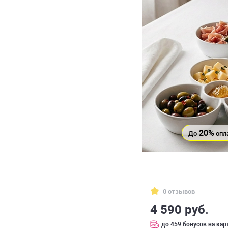
20%
До
опл
0 отзывов
4 590 руб.
до 459 бонусов на кар