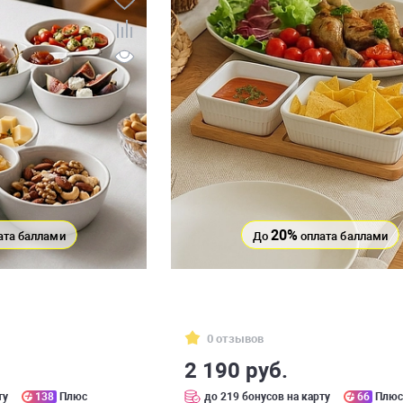
20%
ата баллами
До
оплата баллами
0 отзывов
2 190 руб.
ту
138
Плюс
до 219 бонусов на карту
66
Плю