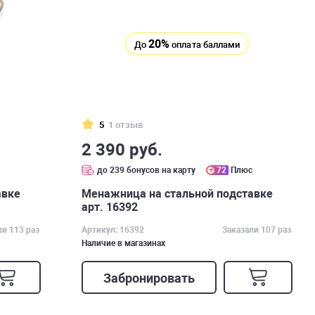
20%
До
оплата баллами
5
1 отзыв
2 390 руб.
с
до 239 бонусов на карту
72
Плюс
авке
Менажница на стальной подставке
арт. 16392
ли 113 раз
Артикул: 16392
Заказали 107 раз
Наличие в магазинах
Забронировать