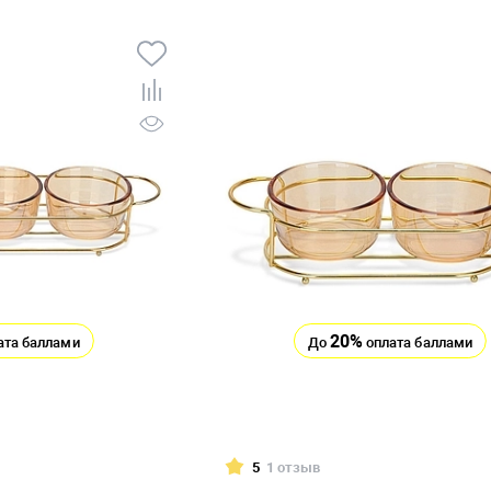
20%
ата баллами
До
оплата баллами
5
1 отзыв