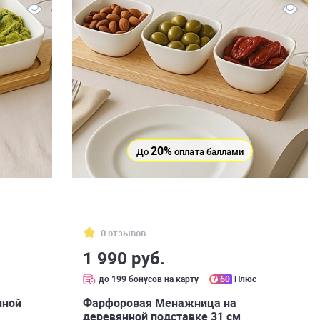
20%
До
оплата баллами
0 отзывов
1 990 руб.
с
до 199 бонусов на карту
60
Плюс
нной
Фарфоровая Менажница на
деревянной подставке 31 см