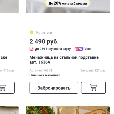
20%
До
оплата баллами
0 отзывов
2 490 руб.
с
до 249 бонусов на карту
75
Плюс
авке
Менажница на стальной подставке
арт. 16364
ли 110 раз
Артикул: 16364
Заказали 127 раз
Наличие в магазинах
Забронировать