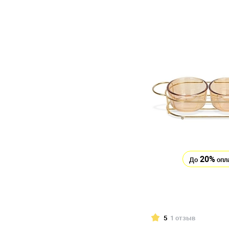
20%
До
опл
5
1 отзыв