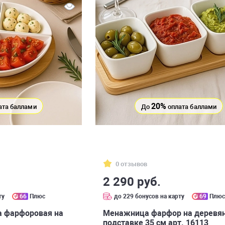
20%
ата баллами
До
оплата баллами
0 отзывов
2 290 руб.
ту
66
Плюс
до 229 бонусов на карту
69
Плю
 фарфоровая на
Менажница фарфор на деревя
подставке 35 см арт. 16113