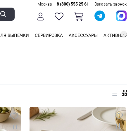
Москва
8 (800) 555 25 61
Заказать звонок
ЛЯ ВЫПЕЧКИ
СЕРВИРОВКА
АКСЕССУАРЫ
АКТИВНЫЙ 
ющей стали
ригарным покрытием
ные планки