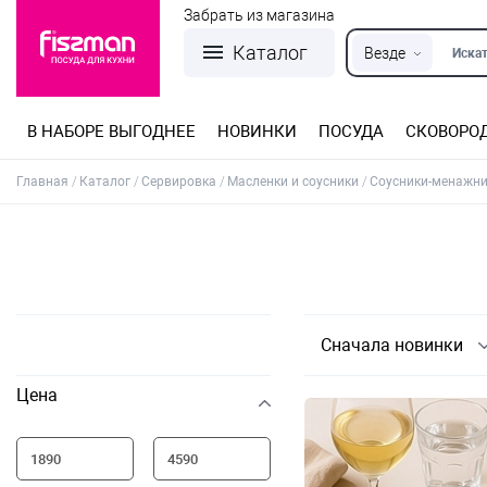
Забрать из магазина
Каталог
Везде
Искат
В НАБОРЕ ВЫГОДНЕЕ
НОВИНКИ
ПОСУДА
СКОВОРО
Кастрюли из нержавеющей стали
Разъемные формы для выпечки
Детская посуда для приготовления
Посуда из нержавеющей стали
Сковороды со съемной ручкой
Терки, шинковки, яйцерезки, чопперы
Формы для льда и шоколада
Детская посуда для приема пищи
Главная
Каталог
Сервировка
Масленки и соусники
Соусники-менажн
Сначала новинки
Цена