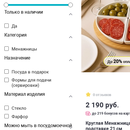
Только в наличии
Да
Категория
Менажницы
Назначение
20%
До
опл
Посуда в подарок
Формы для подачи
(сервировки)
Материал изделия
0 отзывов
2 190 руб.
Стекло
до 219 бонусов на кар
Фарфор
Круглая Менажница
Можно мыть в посудомоечной
подставке 21 см