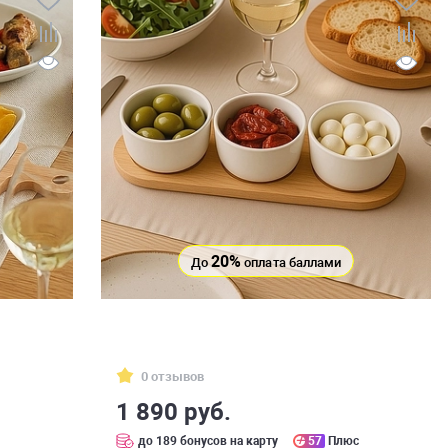
20%
До
оплата баллами
0 отзывов
1 890 руб.
с
до 189 бонусов на карту
57
Плюс