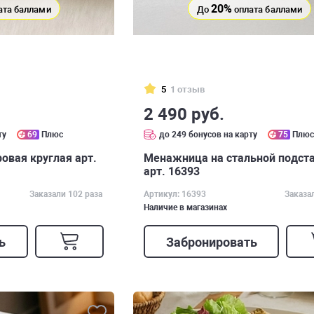
20%
ата баллами
До
оплата баллами
5
1 отзыв
2 490 руб.
ту
69
Плюс
до 249 бонусов на карту
75
Плю
вая круглая арт.
Менажница на стальной подст
арт. 16393
Заказали 102 раза
Артикул: 16393
Заказа
Наличие в магазинах
ь
Забронировать