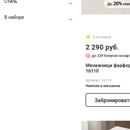
Стиль
20%
До
опл
В наборе
0 отзывов
2 290 руб.
до 229 бонусов на кар
Менажница фарфоро
16110
Артикул: 16110
Наличие в магазинах
Забронироват