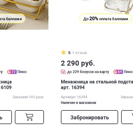
20%
ата баллами
До
оплата баллами
5
1 отзыв
2 290 руб.
ту
72
Плюс
до 229 бонусов на карту
69
Плю
жница
Менажница на стальной подст
16109
арт. 16394
Заказали 103 раза
Артикул: 16394
Заказа
Наличие в магазинах
ь
Забронировать