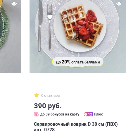
20%
До
оплата баллами
0 отзывов
390 руб.
до 39 бонусов на карту
12
Плюс
Сервировочный коврик D 38 см (ПВХ)
арт. 0728