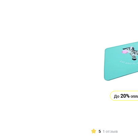
20%
До
опл
5
1 отзыв