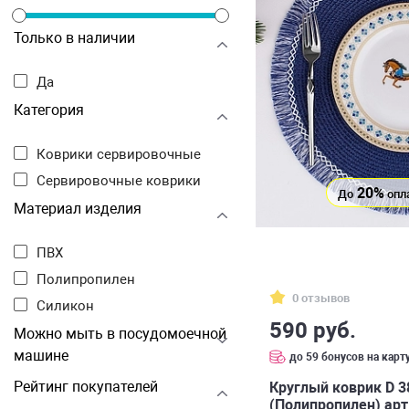
Только в наличии
Да
Категория
Коврики сервировочные
Сервировочные коврики
20%
До
опл
Материал изделия
ПВХ
Полипропилен
0 отзывов
Силикон
590 руб.
Можно мыть в посудомоечной
машине
до 59 бонусов на карт
Рейтинг покупателей
Круглый коврик D 3
(Полипропилен) арт