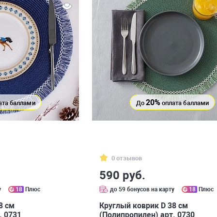
20%
ата баллами
До
оплата баллами
0 отзывов
590 руб.
у
18
Плюс
до 59 бонусов на карту
18
Плюс
8 см
Круглый коврик D 38 см
. 0731
(Полипропилен) арт. 0730