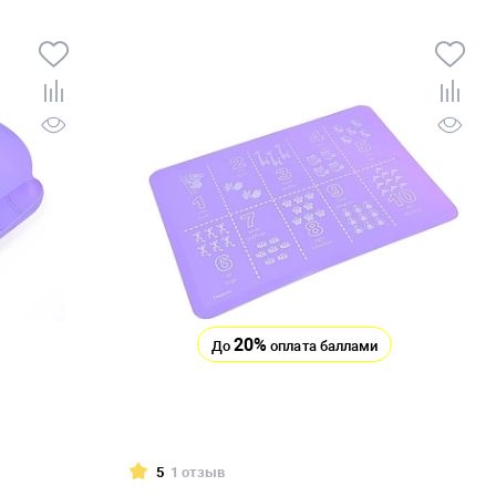
20%
До
оплата баллами
5
1 отзыв