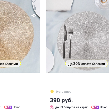
20%
ата баллами
До
оплата баллами
0 отзывов
390 руб.
у
12
Плюс
до 39 бонусов на карту
12
Плюс