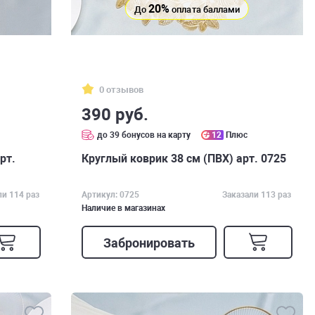
20%
До
оплата баллами
0 отзывов
390 руб.
до 39 бонусов на карту
12
Плюс
рт.
Круглый коврик 38 см (ПВХ) арт. 0725
ли 114 раз
Артикул: 0725
Заказали 113 раз
Наличие в магазинах
Забронировать