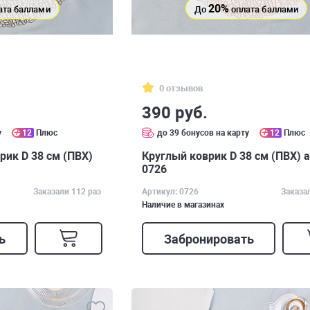
20%
ата баллами
До
оплата баллами
0 отзывов
390 руб.
у
12
Плюс
до 39 бонусов на карту
12
Плюс
ик D 38 см (ПВХ)
Круглый коврик D 38 см (ПВХ) а
0726
Заказали 112 раз
Артикул: 0726
Заказа
Наличие в магазинах
ь
Забронировать