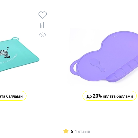
20%
ата баллами
До
оплата баллами
5
1 отзыв