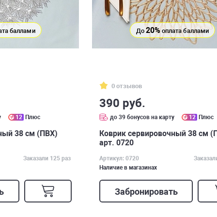
20%
ата баллами
До
оплата баллами
0 отзывов
390 руб.
у
12
Плюс
до 39 бонусов на карту
12
Плюс
ый 38 см (ПВХ)
Коврик сервировочный 38 см (
арт. 0720
Заказали 125 раз
Артикул: 0720
Заказал
Наличие в магазинах
ь
Забронировать