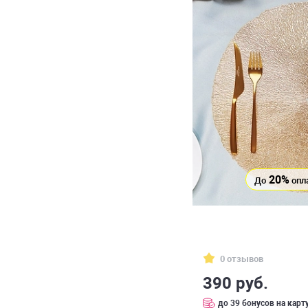
20%
До
опл
0 отзывов
390 руб.
до 39 бонусов на карт