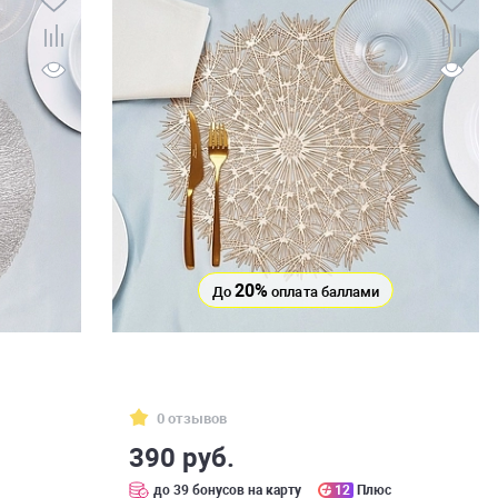
20%
До
оплата баллами
0 отзывов
390 руб.
до 39 бонусов на карту
12
Плюс