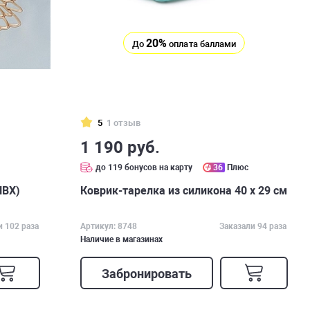
20%
До
оплата баллами
5
1 отзыв
1 190 руб.
до 119 бонусов на карту
36
Плюс
ПВХ)
Коврик-тарелка из силикона 40 х 29 см
и 102 раза
Артикул: 8748
Заказали 94 раза
Наличие в магазинах
Забронировать