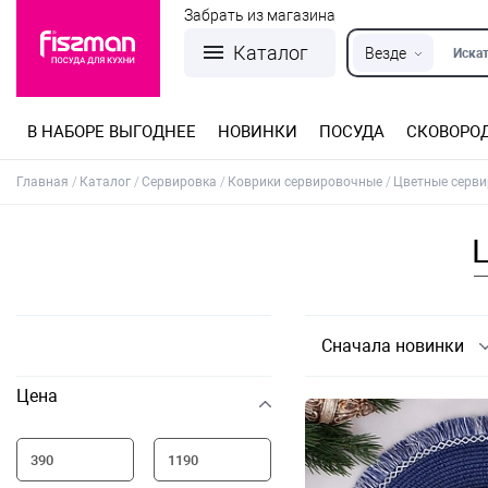
Забрать из магазина
Каталог
Везде
Искат
В НАБОРЕ ВЫГОДНЕЕ
НОВИНКИ
ПОСУДА
СКОВОРО
Кастрюли из нержавеющей стали
Разъемные формы для выпечки
Детская посуда для приготовления
Посуда из нержавеющей стали
Сковороды со съемной ручкой
Терки, шинковки, яйцерезки, чопперы
Формы для льда и шоколада
Детская посуда для приема пищи
Главная
Каталог
Сервировка
Коврики сервировочные
Цветные серви
Сначала новинки
Цена