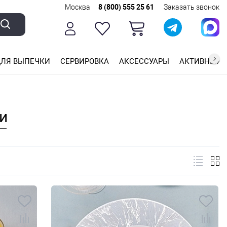
Москва
8 (800) 555 25 61
Заказать звонок
ЛЯ ВЫПЕЧКИ
СЕРВИРОВКА
АКСЕССУАРЫ
АКТИВНЫЙ 
ющей стали
ригарным покрытием
ные планки
и