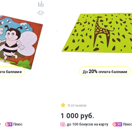
20%
ата баллами
До
оплата баллами
0 отзывов
1 000 руб.
у
9
Плюс
до 100 бонусов на карту
30
Плю