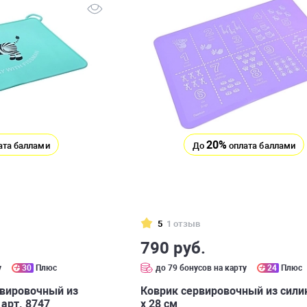
20%
ата баллами
До
оплата баллами
5
1 отзыв
790 руб.
у
30
Плюс
до 79 бонусов на карту
24
Плюс
рвировочный из
Коврик сервировочный из сили
 арт. 8747
х 28 см