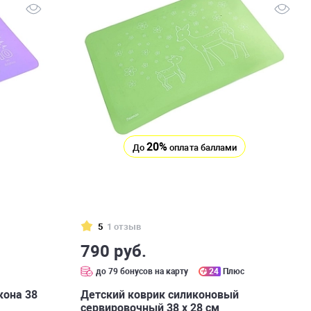
20%
До
оплата баллами
5
1 отзыв
790 руб.
до 79 бонусов на карту
24
Плюс
кона 38
Детский коврик силиконовый
сервировочный 38 х 28 см