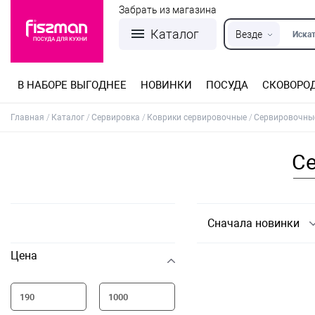
Забрать из магазина
Каталог
Везде
Искат
В НАБОРЕ ВЫГОДНЕЕ
НОВИНКИ
ПОСУДА
СКОВОРО
Кастрюли из нержавеющей стали
Разъемные формы для выпечки
Детская посуда для приготовления
Посуда из нержавеющей стали
Сковороды со съемной ручкой
Терки, шинковки, яйцерезки, чопперы
Формы для льда и шоколада
Детская посуда для приема пищи
Главная
Каталог
Сервировка
Коврики сервировочные
Сервировочные
Се
Сначала новинки
Цена