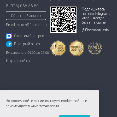
8 (925) 066 56 50
Подпишитесь
на наш Telegram,
Обратный звонок
чтобы всегда
быть на связи
Email: zakaz@fissman.ru
@Fissmanrussia
Ответим быстрее
Быстрый ответ
Ежедневно: с 09:00 до 21:00
Карта сайта
На нашем сайте мы используем cookie-файлы и
рекомендательные технологии.