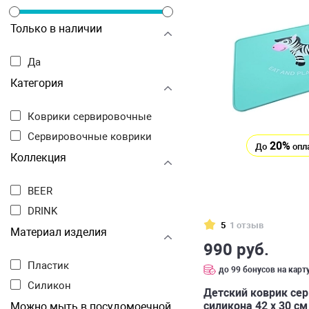
Только в наличии
Да
Категория
Коврики сервировочные
Сервировочные коврики
20%
До
опл
Коллекция
BEER
DRINK
5
1 отзыв
Материал изделия
990 руб.
Пластик
до 99 бонусов на карт
Силикон
Детский коврик се
силикона 42 х 30 см
Можно мыть в посудомоечной