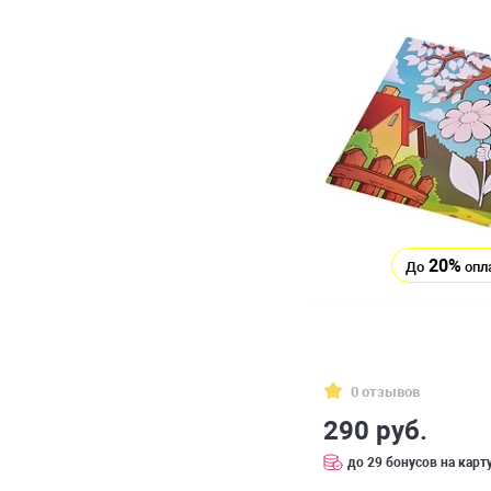
20%
До
опл
0 отзывов
290 руб.
до 29 бонусов на карт