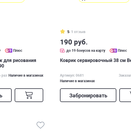
5
1 отзыв
190 руб.
у
9
Плюс
до 19 бонусов на карту
6
Плюс
к для рисования
Коврик сервировочный 38 см B
90
6 раз
Наличие в магазинах
Артикул: 0681
Заказа
Наличие в магазинах
ь
Забронировать