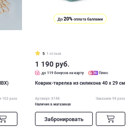
20%
До
оплата баллами
5
1 отзыв
1 190 руб.
до 119 бонусов на карту
36
Плюс
ПВХ)
Коврик-тарелка из силикона 40 х 29 см
и 102 раза
Артикул: 8748
Заказали 94 раза
Наличие в магазинах
Забронировать