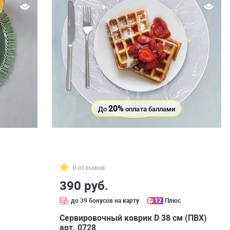
20%
До
оплата баллами
0 отзывов
390 руб.
до 39 бонусов на карту
12
Плюс
Сервировочный коврик D 38 см (ПВХ)
арт. 0728