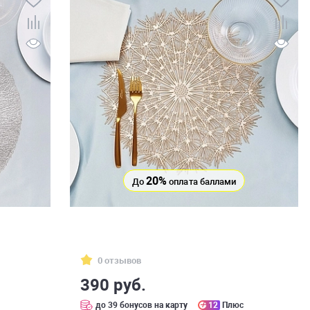
20%
До
оплата баллами
0 отзывов
390 руб.
до 39 бонусов на карту
12
Плюс