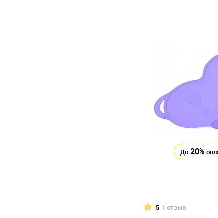
20%
До
опл
5
1 отзыв