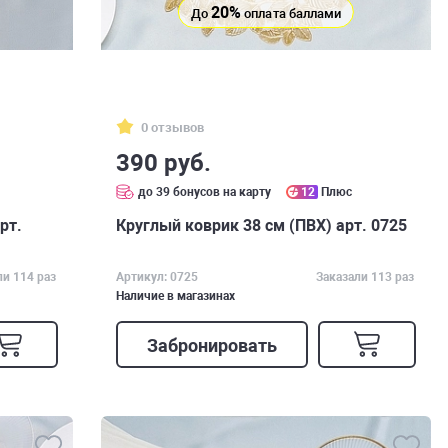
20%
До
оплата баллами
0 отзывов
390 руб.
до 39 бонусов на карту
12
Плюс
рт.
Круглый коврик 38 см (ПВХ) арт. 0725
ли 114 раз
Артикул: 0725
Заказали 113 раз
Наличие в магазинах
Забронировать