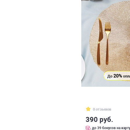
20%
До
опл
0 отзывов
390 руб.
до 39 бонусов на карт