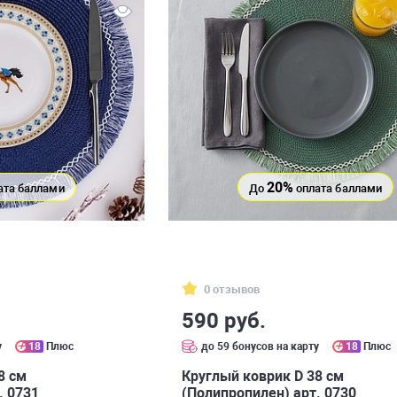
20%
ата баллами
До
оплата баллами
0 отзывов
590 руб.
у
18
Плюс
до 59 бонусов на карту
18
Плюс
8 см
Круглый коврик D 38 см
. 0731
(Полипропилен) арт. 0730