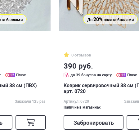
20%
ата баллами
До
оплата баллами
0 отзывов
390 руб.
у
12
Плюс
до 39 бонусов на карту
12
Плюс
ый 38 см (ПВХ)
Коврик сервировочный 38 см (
арт. 0720
Заказали 125 раз
Артикул: 0720
Заказал
Наличие в магазинах
ь
Забронировать