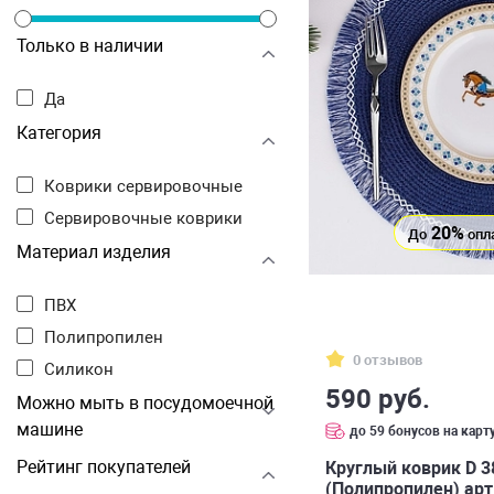
Только в наличии
Да
Категория
Коврики сервировочные
Сервировочные коврики
20%
До
опл
Материал изделия
ПВХ
Полипропилен
0 отзывов
Силикон
590 руб.
Можно мыть в посудомоечной
машине
до 59 бонусов на карт
Рейтинг покупателей
Круглый коврик D 3
(Полипропилен) арт