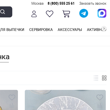
Москва
8 (800) 555 25 61
Заказать звонок
ЛЯ ВЫПЕЧКИ
СЕРВИРОВКА
АКСЕССУАРЫ
АКТИВНЫЙ 
ющей стали
ригарным покрытием
ные планки
нка