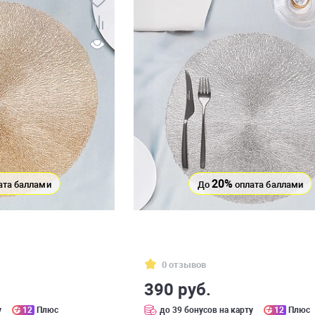
20%
ата баллами
До
оплата баллами
0 отзывов
390 руб.
у
12
Плюс
до 39 бонусов на карту
12
Плюс