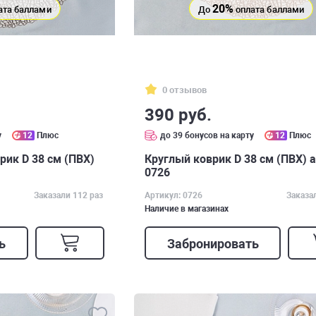
20%
ата баллами
До
оплата баллами
0 отзывов
390 руб.
у
12
Плюс
до 39 бонусов на карту
12
Плюс
ик D 38 см (ПВХ)
Круглый коврик D 38 см (ПВХ) а
0726
Заказали 112 раз
Артикул: 0726
Заказа
Наличие в магазинах
ь
Забронировать