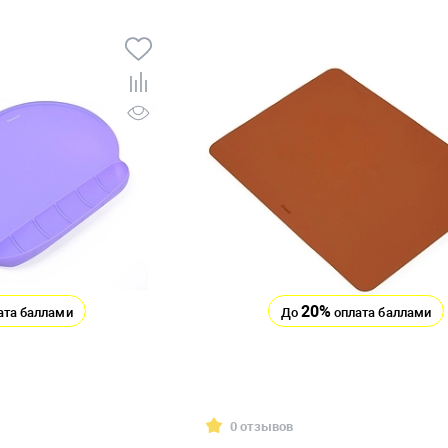
20%
ата баллами
До
оплата баллами
0 отзывов