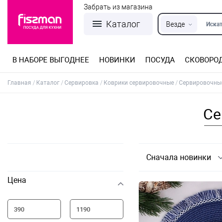
Забрать из магазина
Каталог
Везде
Искат
В НАБОРЕ ВЫГОДНЕЕ
НОВИНКИ
ПОСУДА
СКОВОРО
Кастрюли из нержавеющей стали
Разъемные формы для выпечки
Детская посуда для приготовления
Посуда из нержавеющей стали
Сковороды со съемной ручкой
Терки, шинковки, яйцерезки, чопперы
Формы для льда и шоколада
Детская посуда для приема пищи
Главная
Каталог
Сервировка
Коврики сервировочные
Сервировочные
Се
Сначала новинки
Цена