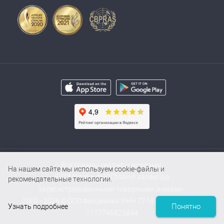
Все товары сертифицированы.
На нашем сайте мы используем cookie-файлы и
FISSMAN® и ФИССМАН® являются
рекомендательные технологии.
зарегистрированными товарными знаками.
2009 - 2026 © ООО Фиссмания ИНН 7714854000 / ОГРН
Понятно
Узнать подробнее
1117746825844