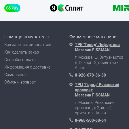
Помощь покупателю
Фирменные магазины
Как зарегистрироваться
ТРК "Город" Лефортово
Магазин FISSMAN
Как сделать заказ
г. Москва, ш. Энтузиастов
Способы оплаты
д.12 корп. 2, ориентир -
Информация о доставке
Ашан
Самовывоз
8-926-678-36-30
Обмен и возврат
ТРЦ "Город" Рязанский
проспект
Магазин FISSMAN
г. Москва, Рязанский
проспект, д.2, кор.2,
ориентир - Ашан
8-968-500-68-64