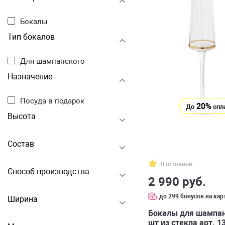
Бокалы
Тип бокалов
Для шампанского
Назначение
Посуда в подарок
20%
До
опл
Высота
Состав
0 отзывов
Способ производства
2 990 руб.
до 299 бонусов на кар
Ширина
Бокалы для шампанс
шт из стекла арт. 1