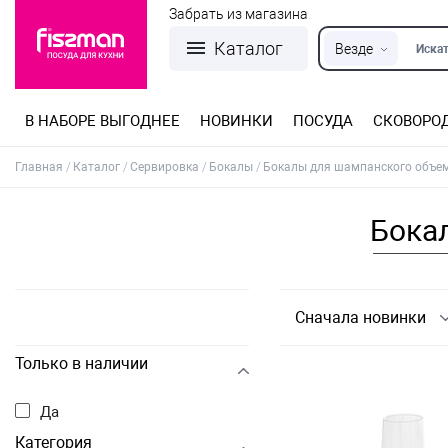
Забрать из магазина
Каталог
Везде
Искат
В НАБОРЕ ВЫГОДНЕЕ
НОВИНКИ
ПОСУДА
СКОВОРО
Кастрюли из нержавеющей стали
Разъемные формы для выпечки
Детская посуда для приготовления
Посуда из нержавеющей стали
Сковороды со съемной ручкой
Терки, шинковки, яйцерезки, чопперы
Формы для льда и шоколада
Детская посуда для приема пищи
Главная
Каталог
Сервировка
Бокалы
Бокалы для шампанского объе
Бока
Сначала новинки
Только в наличии
Да
Категория