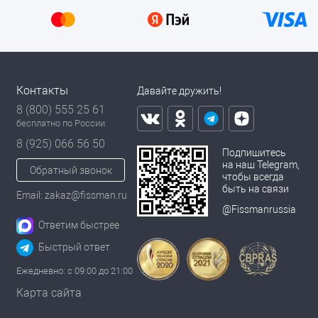
Контакты
Давайте дружить!
8 (800) 555 25 61
бесплатно по России
8 (925) 066 56 50
Подпишитесь
на наш Telegram,
Обратный звонок
чтобы всегда
быть на связи
Email: zakaz@fissman.ru
@Fissmanrussia
Ответим быстрее
Быстрый ответ
Ежедневно: с 09:00 до 21:00
Карта сайта