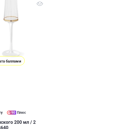
ата баллами
ту
90
Плюс
кого 200 мл / 2
3640