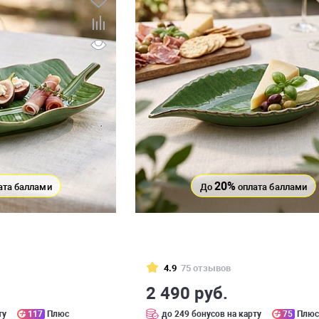
20%
ата баллами
До
оплата баллами
4.9
75 отзывов
2 490 руб.
ту
117
Плюс
до 249 бонусов на карту
75
Плю