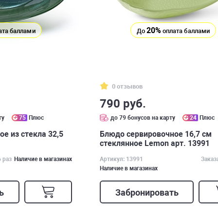
20%
ата баллами
До
оплата баллами
0 отзывов
790 руб.
ту
75
Плюс
до 79 бонусов на карту
24
Плюс
е из стекла 32,5
Блюдо сервировочное 16,7 см
стеклянное Lemon арт. 13991
6 раз
Наличие в магазинах
Артикул: 13991
Заказ
Наличие в магазинах
ь
Забронировать