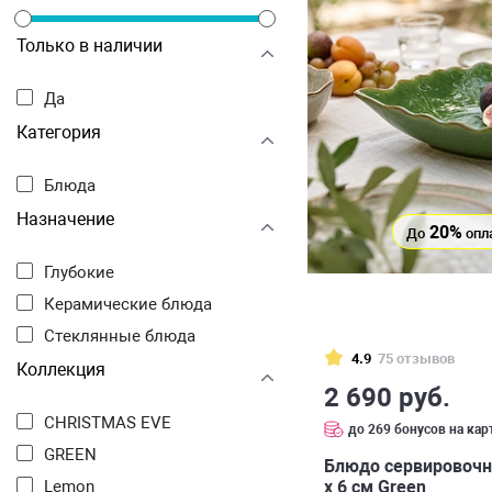
Только в наличии
Да
Категория
Блюда
Назначение
20%
До
опл
Глубокие
Керамические блюда
Стеклянные блюда
4.9
75 отзывов
Коллекция
2 690 руб.
CHRISTMAS EVE
до 269 бонусов на кар
GREEN
Блюдо сервировочно
х 6 см Green
Lemon