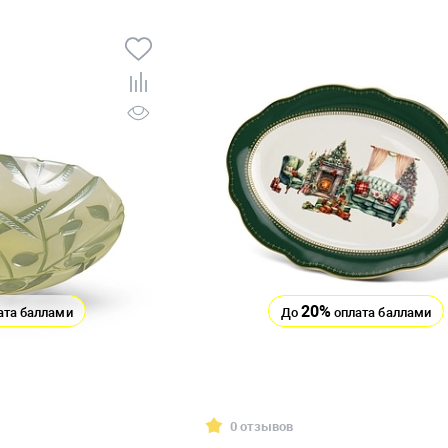
20%
ата баллами
До
оплата баллами
0 отзывов