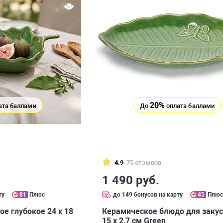
20%
ата баллами
До
оплата баллами
4.9
75 отзывов
1 490 руб.
ту
81
Плюс
до 149 бонусов на карту
45
Плю
е глубокое 24 х 18
Керамическое блюдо для закус
15 х 2,7 см Green