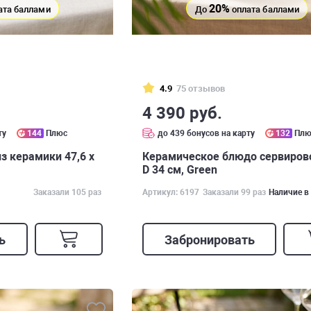
20%
ата баллами
До
оплата баллами
4.9
75 отзывов
4 390 руб.
ту
144
Плюс
до 439 бонусов на карту
132
Плю
з керамики 47,6 х
Керамическое блюдо сервиров
D 34 см, Green
Заказали 105 раз
Артикул: 6197
Заказали 99 раз
Наличие в
ь
Забронировать