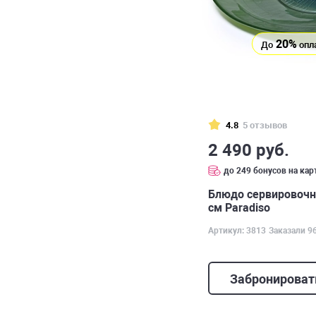
20%
До
опл
4.8
5 отзывов
2 490 руб.
до 249 бонусов на кар
Блюдо сервировочно
см Paradiso
Артикул: 3813
Заказали 9
Забронироват