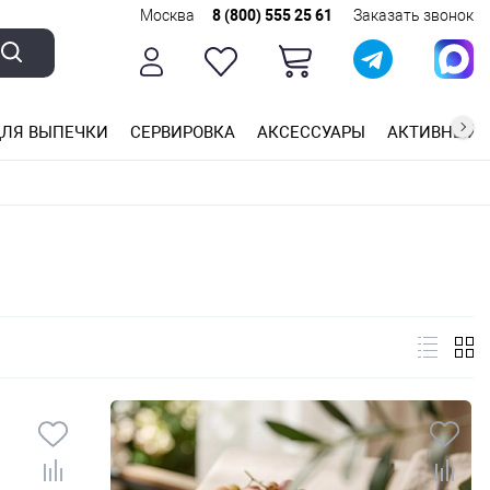
Москва
8 (800) 555 25 61
Заказать звонок
ЛЯ ВЫПЕЧКИ
СЕРВИРОВКА
АКСЕССУАРЫ
АКТИВНЫЙ 
ющей стали
ригарным покрытием
ные планки