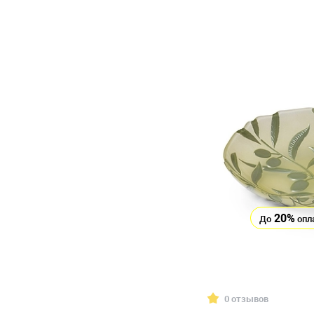
20%
До
опл
0 отзывов