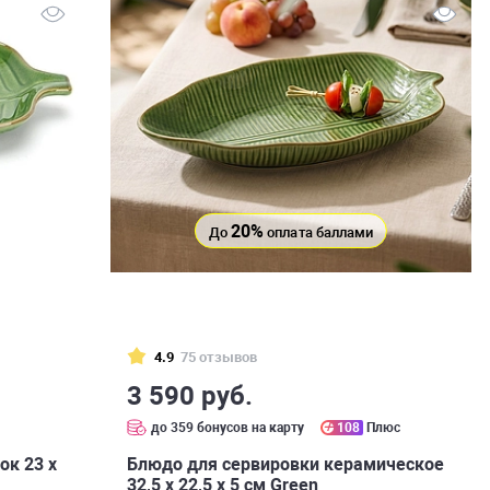
20%
До
оплата баллами
4.9
75 отзывов
3 590 руб.
с
до 359 бонусов на карту
108
Плюс
ок 23 х
Блюдо для сервировки керамическое
32,5 х 22,5 х 5 см Green