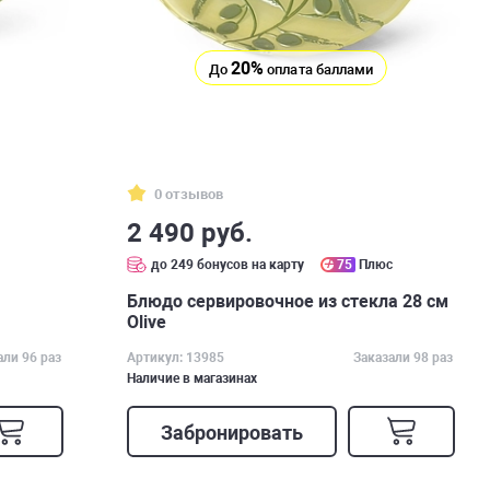
20%
До
оплата баллами
0 отзывов
2 490 руб.
до 249 бонусов на карту
75
Плюс
Блюдо сервировочное из стекла 28 см
Olive
али 96 раз
Артикул: 13985
Заказали 98 раз
Наличие в магазинах
Забронировать