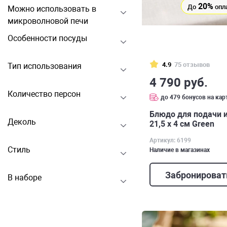
20%
До
опл
Можно использовать в
микроволновой печи
Особенности посуды
4.9
75 отзывов
Тип использования
4 790 руб.
Количество персон
до 479 бонусов на кар
Блюдо для подачи и
Деколь
21,5 х 4 см Green
Артикул: 6199
Стиль
Наличие в магазинах
Забронироват
В наборе