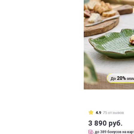
20%
До
опл
4.9
75 отзывов
3 890 руб.
до 389 бонусов на кар