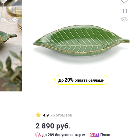
20%
До
оплата баллами
4.9
75 отзывов
2 890 руб.
с
до 289 бонусов на карту
87
Плюс