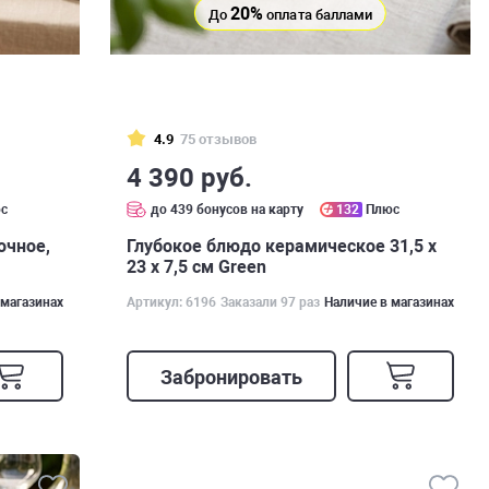
20%
До
оплата баллами
4.9
75 отзывов
4 390 руб.
с
до 439 бонусов на карту
132
Плюс
очное,
Глубокое блюдо керамическое 31,5 х
23 х 7,5 см Green
 магазинах
Артикул: 6196
Заказали 97 раз
Наличие в магазинах
Забронировать