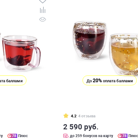
20%
ата баллами
До
оплата баллами
4.2
4 отзыва
2 590 руб.
ту
78
Плюс
до 259 бонусов на карту
78
Плю