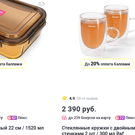
20%
ата баллами
До
оплата баллами
4.9
59 отзывов
2 390 руб.
ту
42
Плюс
до 239 бонусов на карту
72
Плю
ый 22 см / 1520 мл
Стеклянные кружки с двойны
стенками 2 шт / 300 мл Raf