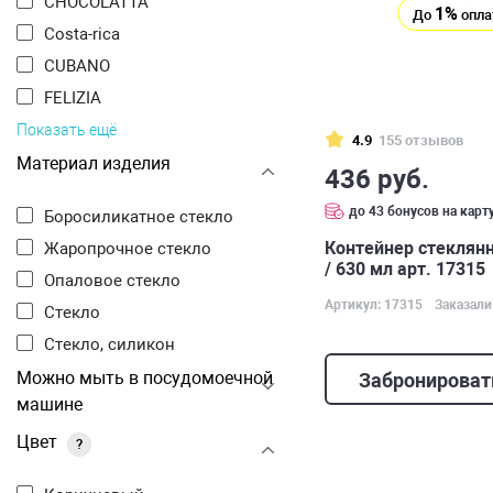
CHOCOLATTA
1%
До
опла
Costa-rica
CUBANO
FELIZIA
Показать ещё
4.9
155 отзывов
Материал изделия
436 руб.
до 43 бонусов на карт
Боросиликатное стекло
Контейнер стеклянны
Жаропрочное стекло
/ 630 мл арт. 17315
Опаловое стекло
Артикул: 17315
Заказали
Стекло
Стекло, силикон
Можно мыть в посудомоечной
Забронироват
машине
Цвет
?