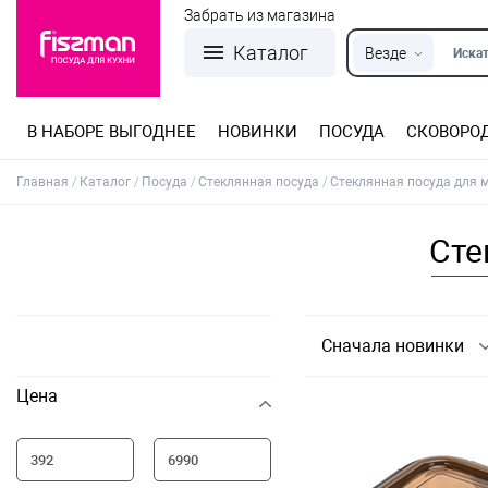
Забрать из магазина
Каталог
Везде
Искат
В НАБОРЕ ВЫГОДНЕЕ
НОВИНКИ
ПОСУДА
СКОВОРО
Кастрюли из нержавеющей стали
Разъемные формы для выпечки
Детская посуда для приготовления
Посуда из нержавеющей стали
Сковороды со съемной ручкой
Терки, шинковки, яйцерезки, чопперы
Формы для льда и шоколада
Детская посуда для приема пищи
Главная
Каталог
Посуда
Стеклянная посуда
Стеклянная посуда для 
Сте
Сначала новинки
Цена