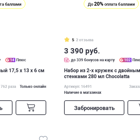
20%
та баллами
До
оплата баллами
5
2 отзыва
3 390 руб.
у
14
Плюс
до 339 бонусов на карту
102
Плю
й 17,5 х 13 х 6 см
Набор из 2-х кружек с двойны
стенками 280 мл Chocolatta
 762 раза
Только онлайн
Артикул: 16491
Заказ
Наличие в магазинах
ь
Забронировать