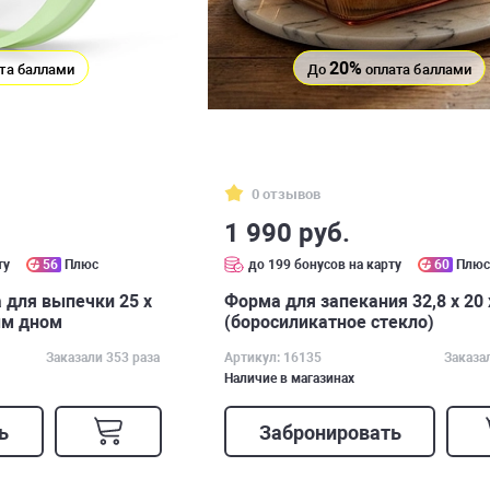
20%
та баллами
До
оплата баллами
0 отзывов
1 990 руб.
ту
56
Плюс
до 199 бонусов на карту
60
Плю
 для выпечки 25 х
Форма для запекания 32,8 x 20 
ым дном
(боросиликатное стекло)
Заказали 353 раза
Артикул: 16135
Заказа
Наличие в магазинах
ь
Забронировать