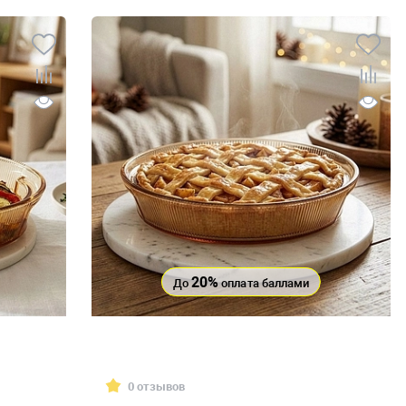
20%
До
оплата баллами
0 отзывов