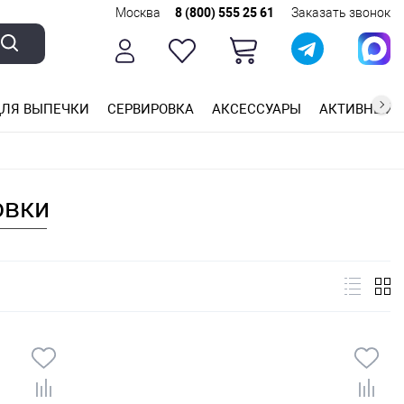
Москва
8 (800) 555 25 61
Заказать звонок
ЛЯ ВЫПЕЧКИ
СЕРВИРОВКА
АКСЕССУАРЫ
АКТИВНЫЙ 
ющей стали
ригарным покрытием
ные планки
овки