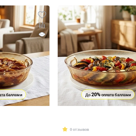
20%
ата баллами
До
оплата баллами
0 отзывов