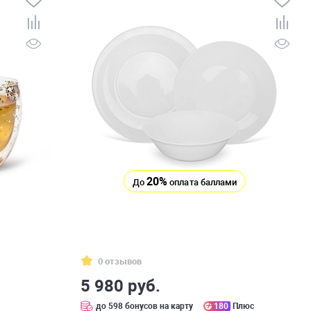
20%
До
оплата баллами
0 отзывов
5 980 руб.
с
до 598 бонусов на карту
180
Плюс