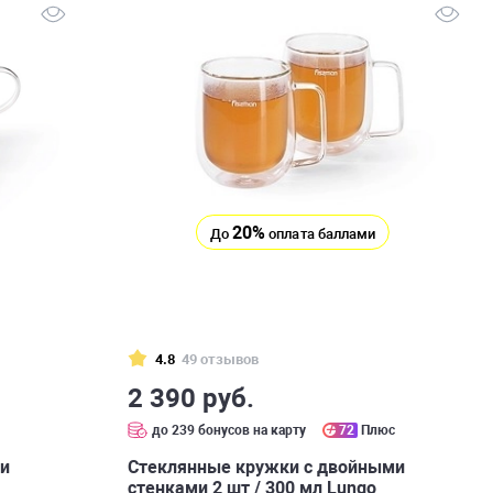
20%
До
оплата баллами
4.8
49 отзывов
2 390 руб.
с
до 239 бонусов на карту
72
Плюс
ми
Стеклянные кружки с двойными
стенками 2 шт / 300 мл Lungo