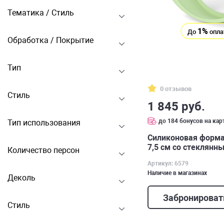
Тематика / Стиль
1%
До
опла
Обработка / Покрытие
Тип
0 отзывов
Стиль
1 845 руб.
до 184 бонусов на кар
Тип использования
Силиконовая форма
7,5 см со стеклянн
Количество персон
Артикул: 6579
Наличие в магазинах
Деколь
Забронироват
Стиль