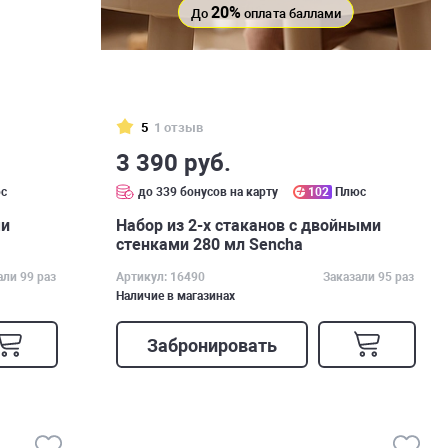
20%
До
оплата баллами
5
1 отзыв
3 390 руб.
с
до 339 бонусов на карту
102
Плюс
ми
Набор из 2-х стаканов с двойными
стенками 280 мл Sencha
али 99 раз
Артикул: 16490
Заказали 95 раз
Наличие в магазинах
Забронировать