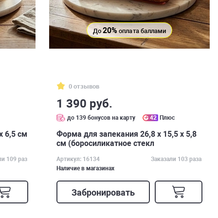
20%
До
оплата баллами
0 отзывов
1 390 руб.
с
до 139 бонусов на карту
42
Плюс
х 6,5 см
Форма для запекания 26,8 x 15,5 х 5,8
см (боросиликатное стекл
ли 109 раз
Артикул: 16134
Заказали 103 раза
Наличие в магазинах
Забронировать