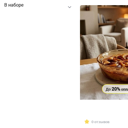
В наборе
20%
До
опл
0 отзывов