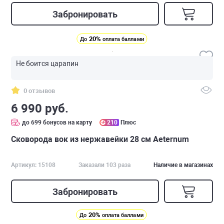
Забронировать
20%
До
оплата баллами
Не боится царапин
0 отзывов
6 990 руб.
до 699 бонусов на карту
210
Плюс
Сковорода вок из нержавейки 28 см Аeternum
Артикул: 15108
Заказали 103 раза
Наличие в магазинах
Забронировать
20%
До
оплата баллами