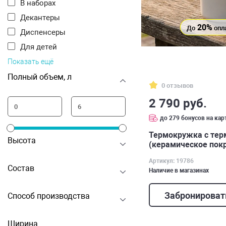
В наборах
Декантеры
20%
До
опл
Диспенсеры
Для детей
Показать ещё
Полный объем, л
0 отзывов
2 790 руб.
до 279 бонусов на кар
Термокружка с тер
Высота
(керамическое покр
Артикул: 19786
Состав
Наличие в магазинах
Забронироват
Способ производства
Ширина