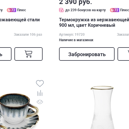
2 390 руб.
ту
72
Плюс
до 239 бонусов на карту
72
Плю
ержавеющей стали
Термокружка из нержавеющей
900 мл, цвет Коричневый
Заказали 106 раз
Артикул: 19720
Заказа
Наличие в магазинах
ь
Забронировать