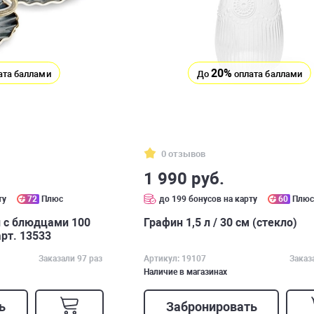
20%
ата баллами
До
оплата баллами
0 отзывов
1 990 руб.
ту
72
Плюс
до 199 бонусов на карту
60
Плю
 с блюдцами 100
Графин 1,5 л / 30 см (стекло)
 арт. 13533
Заказали 97 раз
Артикул: 19107
Заказ
Наличие в магазинах
ь
Забронировать