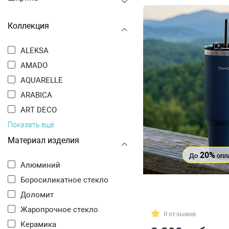
Коллекция
ALEKSA
AMADO
AQUARELLE
ARABICA
ART DECO
Показать ещё
Материал изделия
20%
До
опл
Алюминий
Боросиликатное стекло
Доломит
Жаропрочное стекло
0 отзывов
Керамика