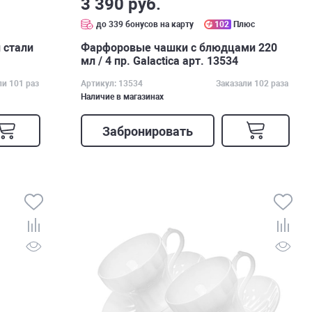
3 390 руб.
с
до 339 бонусов на карту
102
Плюс
 стали
Фарфоровые чашки с блюдцами 220
мл / 4 пр. Galactica арт. 13534
ли 101 раз
Артикул: 13534
Заказали 102 раза
Наличие в магазинах
Забронировать