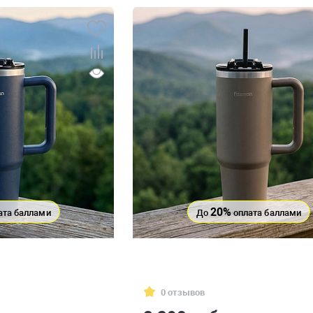
20%
ата баллами
До
оплата баллами
0 отзывов