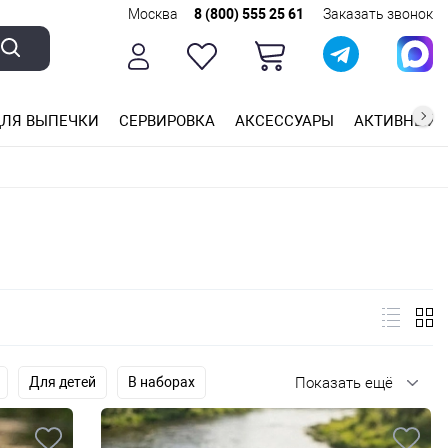
Москва
8 (800) 555 25 61
Заказать звонок
ЛЯ ВЫПЕЧКИ
СЕРВИРОВКА
АКСЕССУАРЫ
АКТИВНЫЙ 
ющей стали
ригарным покрытием
ные планки
Для детей
В наборах
Показать ещё