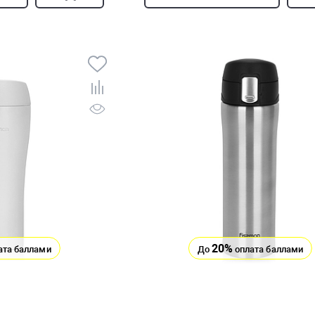
20%
ата баллами
До
оплата баллами