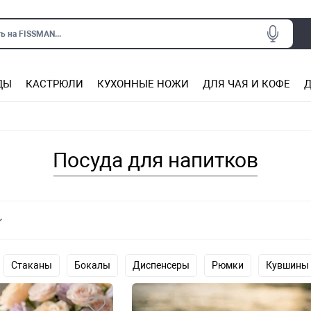
ь на FISSMAN...
ДЫ
КАСТРЮЛИ
КУХОННЫЕ НОЖИ
ДЛЯ ЧАЯ И КОФЕ
Д
Ситечки для заваривания чая
Подставки под горячее, прихватки
Сковороды из нержаве
Сковороды с антип
Кастрюли с антипригарным покрытием
Подставки для ножей, магнит
Прочие аксессуары для кухни
Посуда для напитков
Стаканы
Бокалы
Диспенсеры
Рюмки
Кувшины