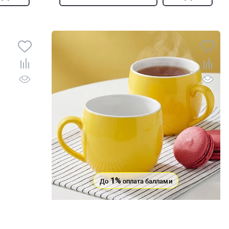
1%
До
оплата баллами