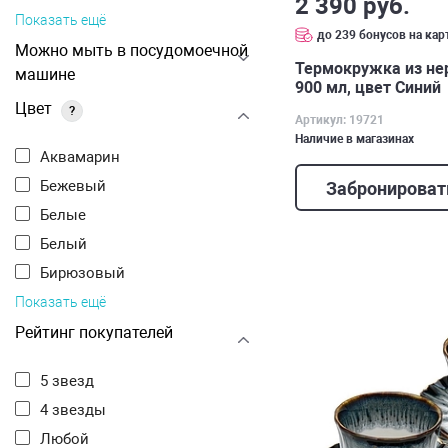
2 390 руб.
Показать ещё
до 239 бонусов на кар
Можно мыть в посудомоечной
Термокружка из н
машине
900 мл, цвет Синий
Цвет
?
Артикул: 19721
Наличие в магазинах
Аквамарин
Бежевый
Забронироват
Белые
Белый
Бирюзовый
Показать ещё
Рейтинг покупателей
5 звезд
4 звезды
Любой