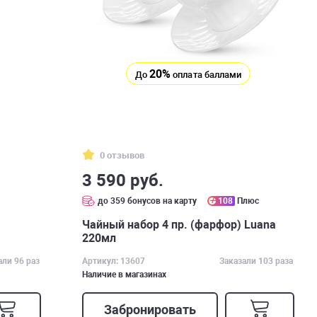
20%
До
оплата баллами
0 отзывов
3 590 руб.
с
до 359 бонусов на карту
108
Плюс
Чайный набор 4 пр. (фарфор) Luana
220мл
али 96 раз
Артикул: 13607
Заказали 103 раза
Наличие в магазинах
Забронировать