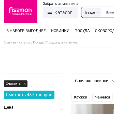
Забрать из магазина
Каталог
Везде
Искат
В НАБОРЕ ВЫГОДНЕЕ
НОВИНКИ
ПОСУДА
СКОВОРО
Кастрюли из нержавеющей стали
Разъемные формы для выпечки
Детская посуда для приготовления
Посуда из нержавеющей стали
Сковороды со съемной ручкой
Терки, шинковки, яйцерезки, чопперы
Формы для льда и шоколада
Детская посуда для приема пищи
Главная
Каталог
Посуда
Посуда для напитков
Сначала новинки
Очистить
Смотреть
487
товаров
Кружки
Чайники
Цена
Стопки