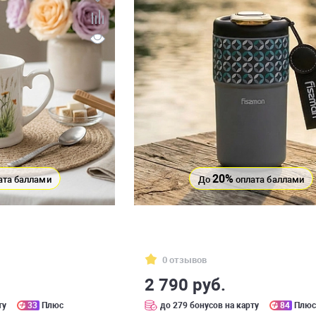
20%
ата баллами
До
оплата баллами
0 отзывов
2 790 руб.
ту
33
Плюс
до 279 бонусов на карту
84
Плю