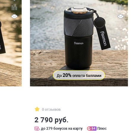
20%
До
оплата баллами
0 отзывов
2 790 руб.
с
до 279 бонусов на карту
84
Плюс