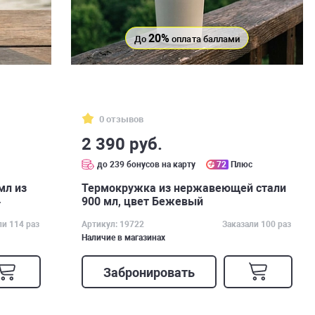
20%
До
оплата баллами
0 отзывов
2 390 руб.
с
до 239 бонусов на карту
72
Плюс
мл из
Термокружка из нержавеющей стали
4
900 мл, цвет Бежевый
ли 114 раз
Артикул: 19722
Заказали 100 раз
Наличие в магазинах
Забронировать