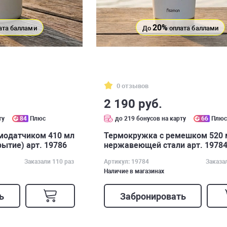
20%
ата баллами
До
оплата баллами
0 отзывов
2 190 руб.
ту
84
Плюс
до 219 бонусов на карту
66
Плю
модатчиком 410 мл
Термокружка с ремешком 520 
ытие) арт. 19786
нержавеющей стали арт. 1978
Заказали 110 раз
Артикул: 19784
Заказа
Наличие в магазинах
ь
Забронировать