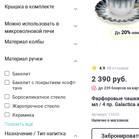
Крышка в комплекте
Можно использовать в
микроволновой печи
20%
До
опл
Материал колбы
Материал ручки
4.9
28 отзывов
Бакелит
2 390 руб.
Бакелит с покрытием «софт-
тач»
до 239 бонусов на кар
Боросиликатное стекло
Фарфоровые чашки
мл / 4 пр. Galactica
Жаропрочное стекло
Артикул: 13533
Керамика
Наличие в магазинах
Показать ещё
Назначение / Тип напитка
Забронироват