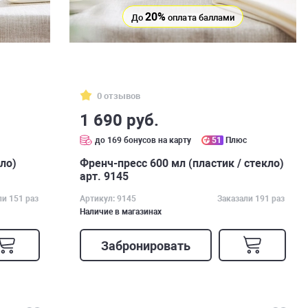
20%
До
оплата баллами
0 отзывов
1 690 руб.
с
до 169 бонусов на карту
51
Плюс
кло)
Френч-пресс 600 мл (пластик / стекло)
арт. 9145
ли 151 раз
Артикул: 9145
Заказали 191 раз
Наличие в магазинах
Забронировать