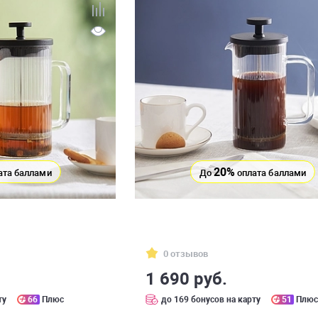
20%
ата баллами
До
оплата баллами
0 отзывов
1 690 руб.
ту
66
Плюс
до 169 бонусов на карту
51
Плю