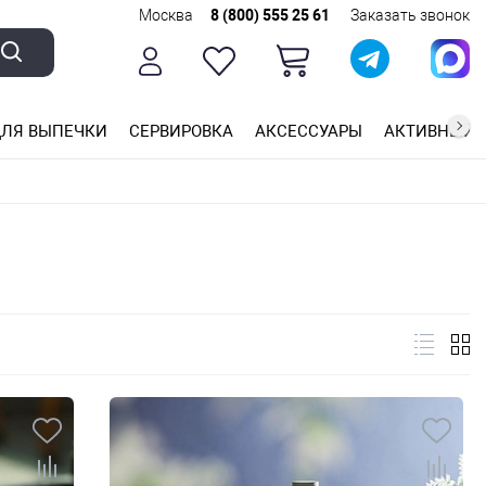
Москва
8 (800) 555 25 61
Заказать звонок
ЛЯ ВЫПЕЧКИ
СЕРВИРОВКА
АКСЕССУАРЫ
АКТИВНЫЙ 
ющей стали
ригарным покрытием
ные планки