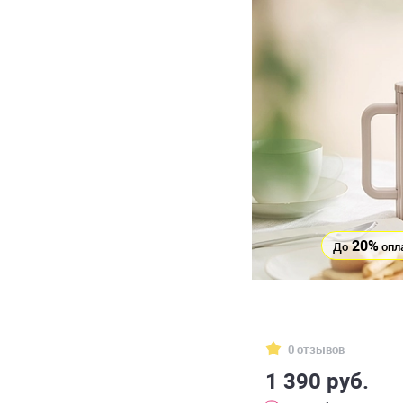
20%
До
опл
0 отзывов
1 390 руб.