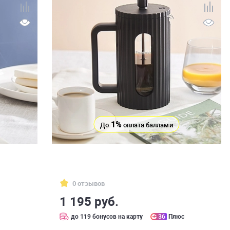
1%
До
оплата баллами
0 отзывов
1 195 руб.
с
до 119 бонусов на карту
36
Плюс