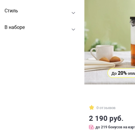
Стиль
В наборе
20%
До
опл
0 отзывов
2 190 руб.
до 219 бонусов на кар