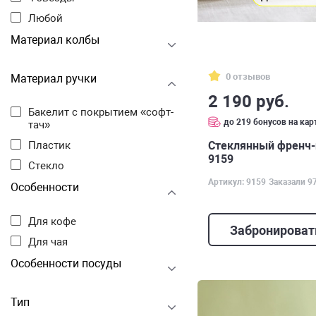
Любой
Материал колбы
0 отзывов
Материал ручки
2 190 руб.
Бакелит с покрытием «софт-
до 219 бонусов на кар
тач»
Стеклянный френч-п
Пластик
9159
Стекло
Артикул: 9159
Заказали 9
Особенности
Для кофе
Забронироват
Для чая
Особенности посуды
Тип