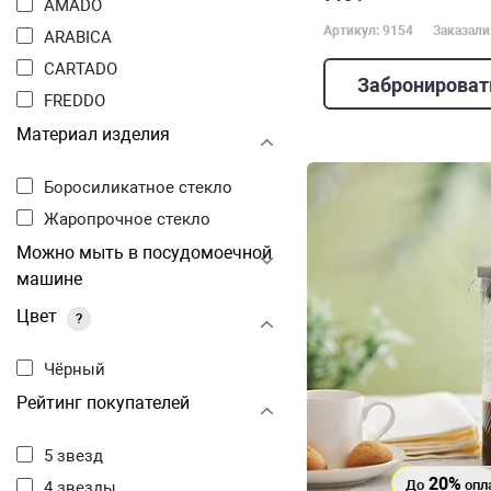
AMADO
Артикул: 9154
Заказали
ARABICA
CARTADO
Забронироват
FREDDO
Материал изделия
Боросиликатное стекло
Жаропрочное стекло
Можно мыть в посудомоечной
машине
Цвет
?
Чёрный
Рейтинг покупателей
5 звезд
20%
До
опл
4 звезды