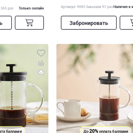
Артикул: 9085
Заказали 97 раз
Наличие в 
 365 раз
Только онлайн
ь
Забронировать
20%
ата баллами
До
оплата баллами