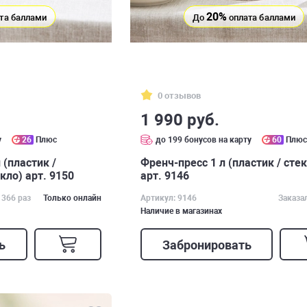
20%
та баллами
До
оплата баллами
0 отзывов
1 990 руб.
у
26
Плюс
до 199 бонусов на карту
60
Плю
 (пластик /
Френч-пресс 1 л (пластик / сте
кло) арт. 9150
арт. 9146
 366 раз
Только онлайн
Артикул: 9146
Заказа
Наличие в магазинах
ь
Забронировать