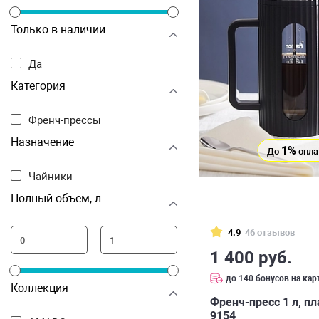
Только в наличии
Да
Категория
Френч-прессы
Назначение
1%
До
опла
Чайники
Полный объем, л
4.9
46 отзывов
1 400 руб.
до 140 бонусов на кар
Коллекция
Френч-пресс 1 л, пл
9154