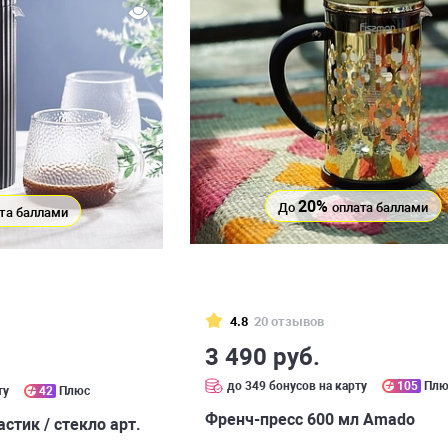
20%
До
оплата баллами
та баллами
4.8
20 отзывов
3 490 руб.
до 349 бонусов на карту
105
Плю
ту
42
Плюс
Френч-пресс 600 мл Amado
астик / стекло арт.