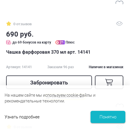
0 отзывов
690 руб.
до 69 бонусов на карту
21
Плюс
Чашка фарфоровая 370 мл арт. 14141
Артикул: 14141
Заказали 96 раз
Наличие в магазинах
Забронировать
На нашем сайте мы используем cookie-файлы и
20%
До
оплата баллами
рекомендательные технологии.
Понятно
Узнать подробнее
0 отзывов