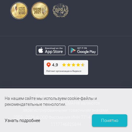
Все товары сертифицированы.
На нашем сайте мы используем cookie-файлы и
FISSMAN® и ФИССМАН® являются
рекомендательные технологии.
зарегистрированными товарными знаками.
2009 - 2026 © ООО Фиссмания ИНН 7714854000 / ОГРН
Понятно
Узнать подробнее
1117746825844