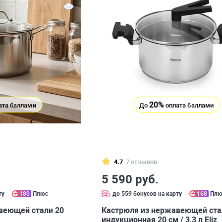
20%
ата баллами
До
оплата баллами
4.7
7 отзывов
5 590 руб.
ту
180
Плюс
до 559 бонусов на карту
168
Плю
веющей стали 20
Кастрюля из нержавеющей ста
индукционная 20 см / 3,3 л Eliz