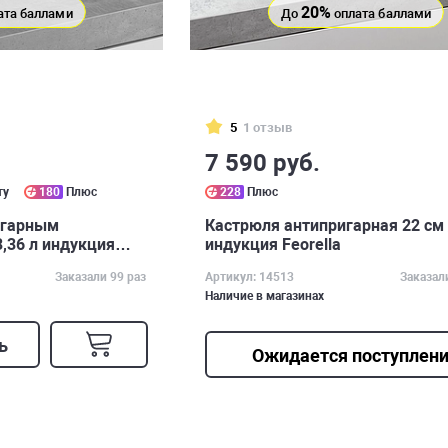
20%
ата баллами
До
оплата баллами
5
1 отзыв
7 590 руб.
ту
180
Плюс
228
Плюс
игарным
Кастрюля антипригарная 22 см /
3,36 л индукция
индукция Feorella
Заказали 99 раз
Артикул: 14513
Заказал
Наличие в магазинах
ь
Ожидается поступлен