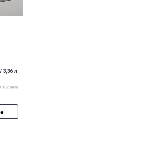
 3,36 л
и 102 раза
ие