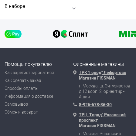
В наборе
Помощь покупателю
Фирменные магазины
Как зарегистрироваться
ТРК "Город" Лефортово
Магазин FISSMAN
Как сделать заказ
г. Москва, ш. Энтузиастов
Способы оплаты
д.12 корп. 2, ориентир -
Информация о доставке
Ашан
Самовывоз
8-926-678-36-30
Обмен и возврат
ТРЦ "Город" Рязанский
проспект
Магазин FISSMAN
г. Москва, Рязанский