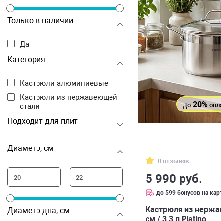
Только в наличии
Да
Категория
Кастрюли алюминиевые
Кастрюли из нержавеющей
20%
До
опл
стали
Подходит для плит
Диаметр, см
0 отзывов
5 990 руб.
до 599 бонусов на кар
Кастрюля из нержа
Диаметр дна, см
см / 3,3 л Platino