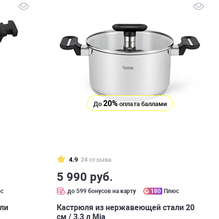
20%
До
оплата баллами
4.9
24 отзыва
5 990 руб.
с
до 599 бонусов на карту
180
Плюс
ли
Кастрюля из нержавеющей стали 20
см / 3,3 л Mia