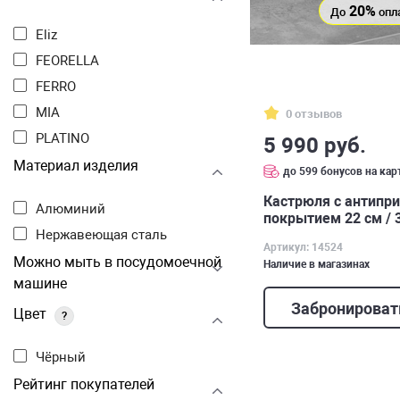
20%
До
опл
Eliz
FEORELLA
FERRO
MIA
0 отзывов
PLATINO
5 990 руб.
Материал изделия
до 599 бонусов на кар
Кастрюля с антипр
Алюминий
покрытием 22 см / 
Ferro
Нержавеющая сталь
Артикул: 14524
Можно мыть в посудомоечной
Наличие в магазинах
машине
Забронироват
Цвет
?
Чёрный
Рейтинг покупателей