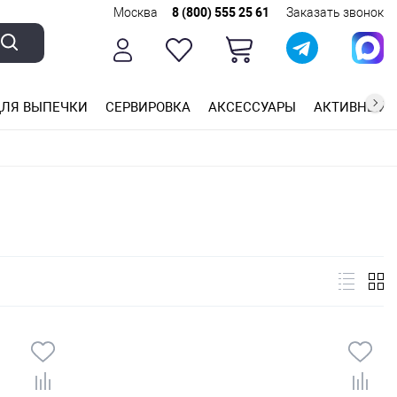
Москва
8 (800) 555 25 61
Заказать звонок
ЛЯ ВЫПЕЧКИ
СЕРВИРОВКА
АКСЕССУАРЫ
АКТИВНЫЙ 
ющей стали
ригарным покрытием
ные планки