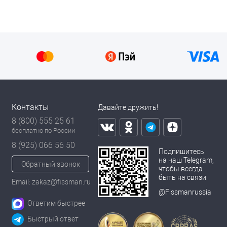
Контакты
Давайте дружить!
8 (800) 555 25 61
бесплатно по России
8 (925) 066 56 50
Подпишитесь
на наш Telegram,
Обратный звонок
чтобы всегда
быть на связи
Email: zakaz@fissman.ru
@Fissmanrussia
Ответим быстрее
Быстрый ответ