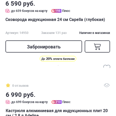
6 590 руб.
до 659 бонусов на карту
198
Плюс
Сковорода индукционная 24 см Capella (глубокая)
Артикул: 14950
Заказали 131 раз
Наличие в магазинах
Забронировать
20%
До
оплата баллами
0 отзывов
6 990 руб.
до 699 бонусов на карту
210
Плюс
Кастрюля алюминиевая для индукционных плит 20
см / 2,8 л Adelina