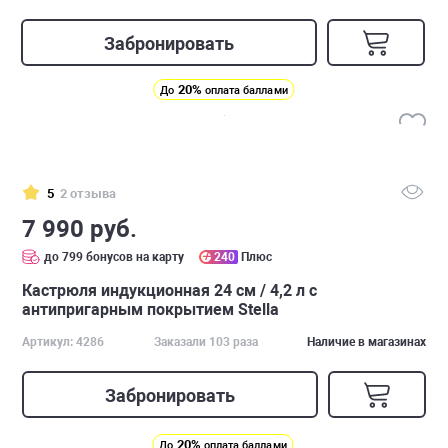
Забронировать
20%
До
оплата баллами
5
2 отзыва
7 990 руб.
до 799 бонусов на карту
240
Плюс
Кастрюля индукционная 24 см / 4,2 л с
антипригарным покрытием Stella
Артикул: 4286
Заказали 103 раза
Наличие в магазинах
Забронировать
20%
До
оплата баллами