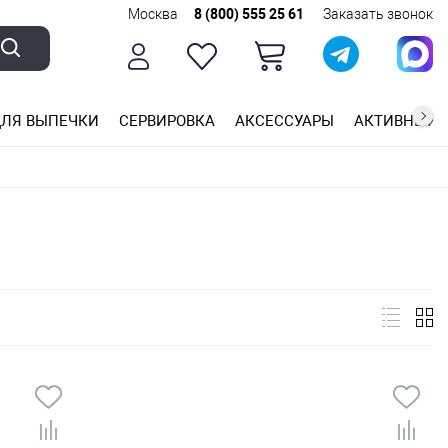
Москва
8 (800) 555 25 61
Заказать звонок
ЛЯ ВЫПЕЧКИ
СЕРВИРОВКА
АКСЕССУАРЫ
АКТИВНЫЙ 
ющей стали
ригарным покрытием
ные планки