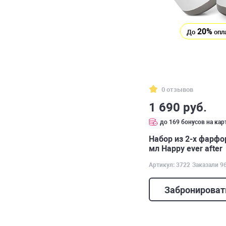
20%
До
опл
0 отзывов
1 690 руб.
до 169 бонусов на кар
Набор из 2-х фарф
мл Happy ever after
Артикул: 3722
Заказали 9
Забронироват