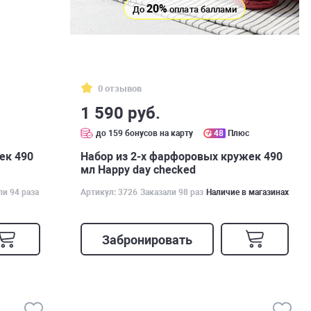
20%
До
оплата баллами
0 отзывов
1 590 руб.
с
до 159 бонусов на карту
48
Плюс
ек 490
Набор из 2-х фарфоровых кружек 490
мл Happy day checked
ли 94 раза
Артикул: 3726
Заказали 98 раз
Наличие в магазинах
Забронировать