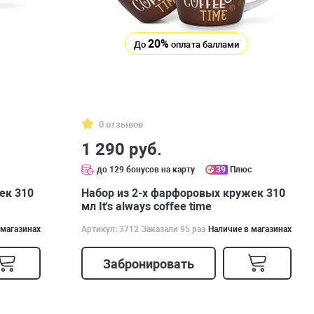
20%
До
оплата баллами
0 отзывов
1 290 руб.
с
до 129 бонусов на карту
39
Плюс
ек 310
Набор из 2-х фарфоровых кружек 310
мл It's always coffee time
 магазинах
Артикул: 3712
Заказали 95 раз
Наличие в магазинах
Забронировать