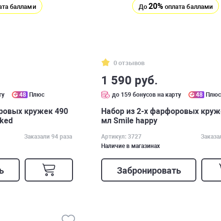
20%
ата баллами
До
оплата баллами
0 отзывов
1 590 руб.
ту
48
Плюс
до 159 бонусов на карту
48
Плю
оровых кружек 490
Набор из 2-х фарфоровых круж
cked
мл Smile happy
Заказали 94 раза
Артикул: 3727
Заказа
Наличие в магазинах
ь
Забронировать