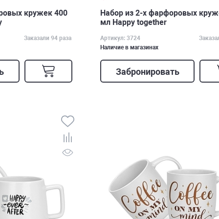
оровых кружек 400
Набор из 2-х фарфоровых круж
y
мл Happy together
Заказали 94 раза
Артикул: 3724
Заказа
Наличие в магазинах
ь
Забронировать