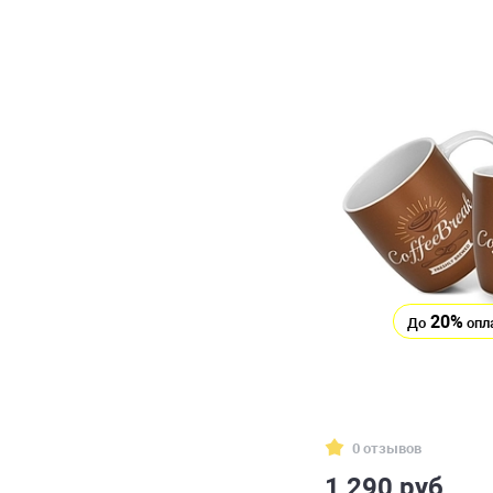
20%
До
опл
0 отзывов
1 290 руб.