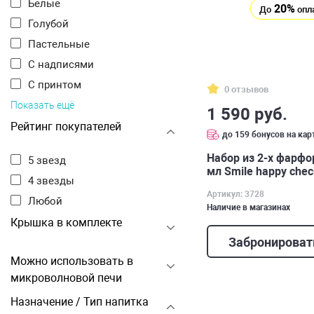
Белые
20%
До
опл
Голубой
Пастельные
С надписями
С принтом
0 отзывов
Показать ещё
1 590 руб.
Рейтинг покупателей
до 159 бонусов на кар
Набор из 2-х фарф
5 звезд
мл Smile happy che
4 звезды
Артикул: 3728
Любой
Наличие в магазинах
Крышка в комплекте
Забронироват
Можно использовать в
микроволновой печи
Назначение / Тип напитка