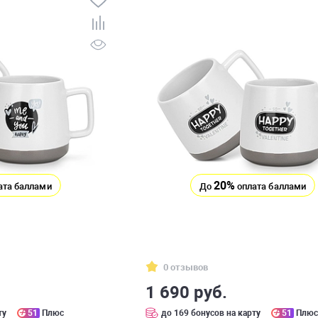
20%
ата баллами
До
оплата баллами
0 отзывов
1 690 руб.
ту
51
Плюс
до 169 бонусов на карту
51
Плю