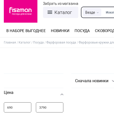
Забрать из магазина
Каталог
Везде
Искат
В НАБОРЕ ВЫГОДНЕЕ
НОВИНКИ
ПОСУДА
СКОВОРО
Кастрюли из нержавеющей стали
Разъемные формы для выпечки
Детская посуда для приготовления
Посуда из нержавеющей стали
Сковороды со съемной ручкой
Терки, шинковки, яйцерезки, чопперы
Формы для льда и шоколада
Детская посуда для приема пищи
Главная
Каталог
Посуда
Фарфоровая посуда
Фарфоровые кружки дл
Сначала новинки
Цена