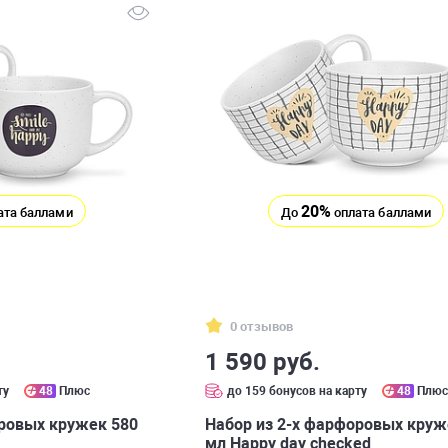
20%
ата баллами
До
оплата баллами
0 отзывов
1 590 руб.
ту
48
Плюс
до 159 бонусов на карту
48
Плю
оровых кружек 580
Набор из 2-х фарфоровых круж
мл Happy day checked