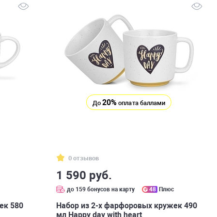
20%
До
оплата баллами
0 отзывов
1 590 руб.
с
до 159 бонусов на карту
48
Плюс
ек 580
Набор из 2-х фарфоровых кружек 490
мл Happy day with heart