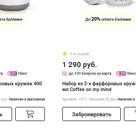
20%
ата баллами
До
оплата баллами
0 отзывов
1 290 руб.
ту
51
Плюс
до 129 бонусов на карту
39
Плю
оровых кружек 400
Набор из 2-х фарфоровых круж
мл Coffee on my mind
6 раз
Наличие в магазинах
Артикул: 3713
Заказали 95 раз
Наличие в
ь
Забронировать