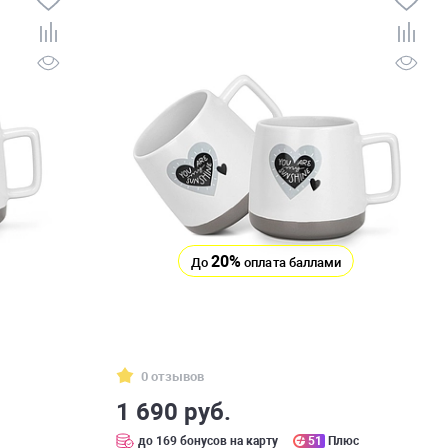
20%
До
оплата баллами
0 отзывов
1 690 руб.
с
до 169 бонусов на карту
51
Плюс