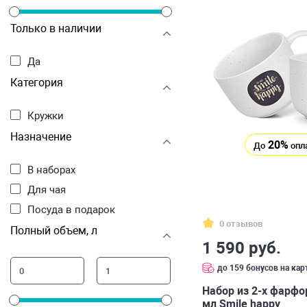
Только в наличии
Да
Категория
Кружки
Назначение
20%
До
опл
В наборах
Для чая
Посуда в подарок
0 отзывов
Полный объем, л
1 590 руб.
до 159 бонусов на кар
Набор из 2-х фарф
мл Smile happy