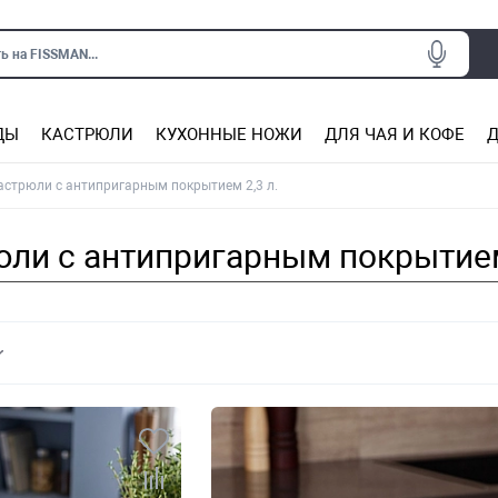
ь на FISSMAN...
ДЫ
КАСТРЮЛИ
КУХОННЫЕ НОЖИ
ДЛЯ ЧАЯ И КОФЕ
Д
Ситечки для заваривания чая
Подставки под горячее, прихватки
Сковороды из нержаве
Сковороды с антип
Кастрюли с антипригарным покрытием
Подставки для ножей, магнит
Прочие аксессуары для кухни
астрюли с антипригарным покрытием 2,3 л.
ли с антипригарным покрытием