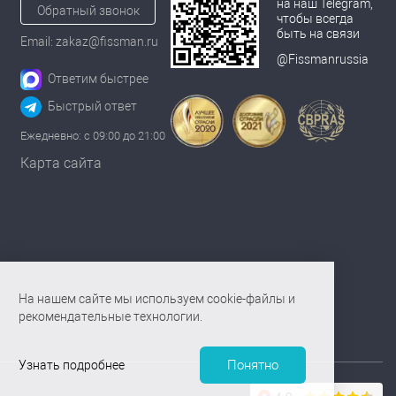
на наш Telegram,
Обратный звонок
чтобы всегда
быть на связи
Email: zakaz@fissman.ru
@Fissmanrussia
Ответим быстрее
Быстрый ответ
Ежедневно: с 09:00 до 21:00
Карта сайта
На нашем сайте мы используем cookie-файлы и
рекомендательные технологии.
Понятно
Узнать подробнее