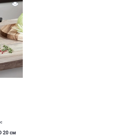
с
D 20 см