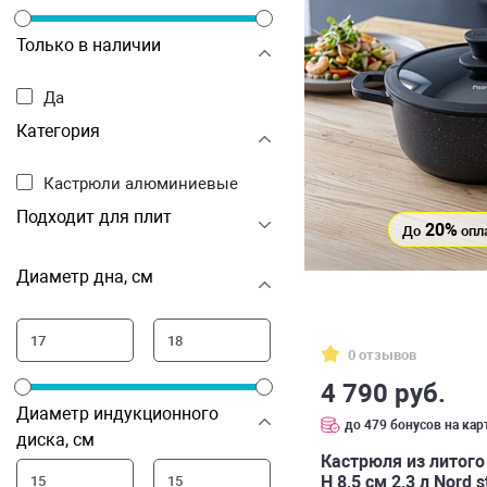
Только в наличии
Да
Категория
Кастрюли алюминиевые
Подходит для плит
20%
До
опл
Диаметр дна, см
0 отзывов
4 790 руб.
Диаметр индукционного
до 479 бонусов на кар
диска, см
Кастрюля из литого
H 8,5 см 2,3 л Nord 