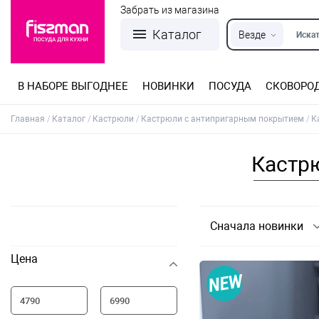
Забрать из магазина
Каталог
Везде
Искат
В НАБОРЕ ВЫГОДНЕЕ
НОВИНКИ
ПОСУДА
СКОВОРО
Кастрюли из нержавеющей стали
Разъемные формы для выпечки
Детская посуда для приготовления
Посуда из нержавеющей стали
Сковороды со съемной ручкой
Терки, шинковки, яйцерезки, чопперы
Формы для льда и шоколада
Детская посуда для приема пищи
Главная
Каталог
Кастрюли
Кастрюли с антипригарным покрытием
К
Кастрю
Сначала новинки
Цена