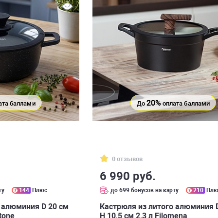
20%
ата баллами
До
оплата баллами
0 отзывов
6 990 руб.
ту
144
Плюс
до 699 бонусов на карту
210
Плю
 алюминия D 20 см
Кастрюля из литого алюминия 
stone
H 10,5 см 2,3 л Filomena