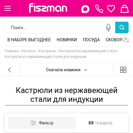
Керамическая посуда
Индукционная посуда
Посуда для напитков
Индукционные сковороды
Сковороды классические
Сковороды блинные
Кастрюли из нержавеющей стали
Кастрюли алюминиевые
Ножи поварские
Ножи для мяса
Ножи универсальные
Ножи обвалочные
Заварочные чайники
Стеклянные чайники
Керамические чайники
Чайники для плиты
Стеклянные формы
Керамические формы
Противни для духовки
Разъемные формы для выпечки
Столовые приборы
Кухонные принадлежности
Разделочные доски
Кухонные миски
Барные принадлежности
Бутылки для воды
Детская посуда для приготовления
Посуда из нержавеющей стали
Стеклянная посуда
Сковороды глубокие
Сковороды со съемной ручкой
Сковороды вок
Кастрюли чугунные
Кастрюли пароварки
Вставки-пароварки
Ножи для нарезки
Кухонные топорики
Ножи сантоку
Ножи для фруктов
Гейзерные кофеварки
Кофеварки, кофемолки
Формы для выпечки
Инвентарь для выпечки
Свечи для торта
Кулинарные кольца
Коврики сервировочные
Наборы для приправ
Масленки и соусники
Сахарницы и молочники
Овощечистки, скребки
Терки, шинковки, яйцерезки, чопперы
Формы для льда и шоколада
Хранение продуктов
Детская посуда для приема пищи
Фарфоровая посуда
Сковороды чугунные
Сковороды гриль
Наборы кастрюль
Индукционные кастрюли
Ножи овощные
Ножи для рыбы
Филейные ножи
Ножи для разделки
Ситечки для заваривания чая
Стаканы для чая и кофе
Алюминиевые формы
Антипригарные формы
Силиконовые коврики
Корзины для фруктов
Подставки под горячее, прихватки
Весы, таймеры, термометры
Мельницы для специй
Ланч боксы
Бутылочки для кормления
Сервировочные коврики
Чайная посуда
Чугунная посуда
Крышки для посуды
Сковороды из нержавеющей стали
Сковороды с антипригарным покрытием
Кастрюли с антипригарным покрытием
Наборы ножей
Точила для ножей
Подставки для ножей, магнитные планки
Френч-прессы
Силиконовые формы
Фарфоровые формы
Формы углеродистая сталь
Сервировочные подставки
Прочие аксессуары для кухни
Для декорирования
Кухонные ножницы
Детские бутылки для воды
Термокружки, термосы
В НАБОРЕ ВЫГОДНЕЕ
НОВИНКИ
ПОСУДА
СКОВОРОДЫ
Главная
Каталог
Кастрюли
Кастрюли из нержавеющей стали
Кастрюли из нержавеющей стали для индукции
Сначала новинки
Кастрюли из нержавеющей
стали для индукции
88
товаров
Фильтр